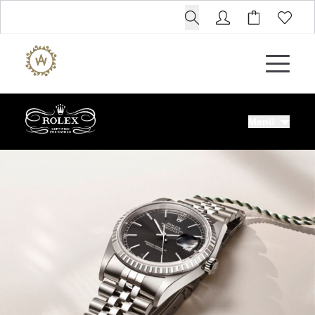
Menü
ROLEX
ROLEX CERTIFIED PRE-OWNED
UHREN
SCHMUCK
LUXURY DEALS
HOCHZEIT