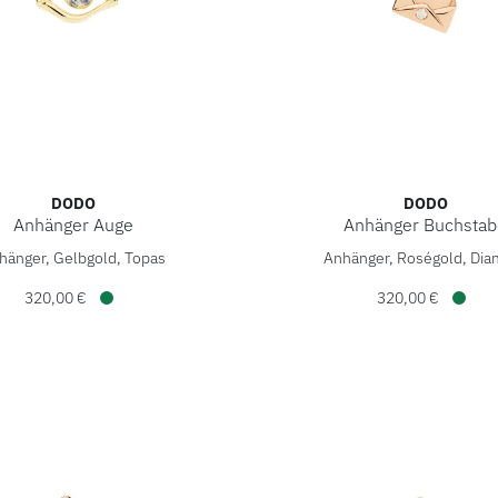
DODO
DODO
Anhänger Auge
Anhänger Buchstab
änger Auge, Ref: DMC6030-EYESS-ZSY9G, Preis: 320,00 €, Ve
DoDo Anhänger Buchstabe, 
hänger, Gelbgold, Topas
Anhänger, Roségold, Dia
320,00 €
320,00 €
Verfügbar
Verfü