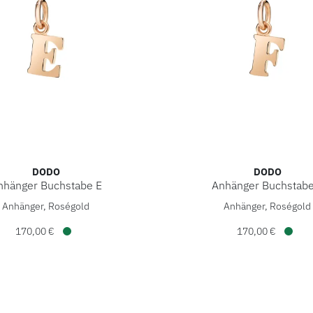
DODO
DODO
nhänger Buchstabe E
Anhänger Buchstabe
änger Buchstabe E, Ref: DMB2008-LETEL-0009R, Preis: 170,0
DoDo Anhänger Buchstabe F
Anhänger, Roségold
Anhänger, Roségold
170,00 €
170,00 €
Verfügbar
Verfü