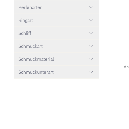
Perlenarten
Ringart
Schliff
Schmuckart
Schmuckmaterial
DoDo Anh
An
Schmuckunterart