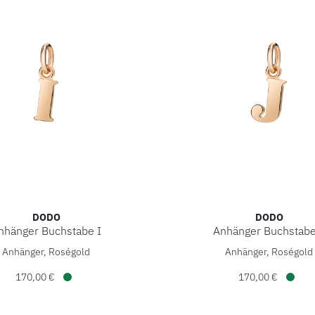
DODO
DODO
nhänger Buchstabe I
Anhänger Buchstabe
änger Buchstabe I, Ref: DMB2012-LETIL-0009R, Preis: 170,00
DoDo Anhänger Buchstabe J
Anhänger, Roségold
Anhänger, Roségold
170,00 €
170,00 €
Verfügbar
Verfü