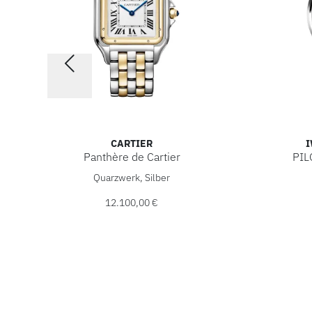
CARTIER
I
Panthère de Cartier
PIL
Cartier Panthère de Cartier, Ref: W2PN0012, Preis: 
IWC Scha
Quarzwerk, Silber
12.100,00 €