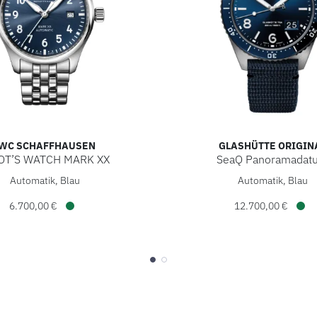
WC SCHAFFHAUSEN
GLASHÜTTE ORIGIN
OT’S WATCH MARK XX
SeaQ Panoramadat
12.100,00 €
ffhausen PILOT’S WATCH MARK XX, Ref: IW328204, Preis: 6.7
Glashütte Original SeaQ 
Automatik, Blau
Automatik, Blau
6.700,00 €
12.700,00 €
Verfügbar
Ver