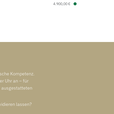
4.900,00 €
Verfügbar
ische Kompetenz.
r Uhr an – für
t ausgestatteten
vidieren lassen?