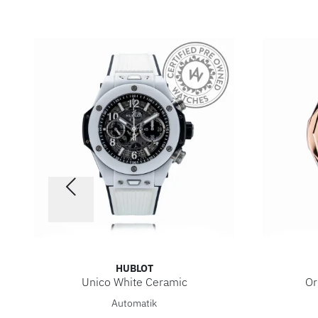
HUBLOT
Unico White Ceramic
Or
Hublot Unico White Ceramic, Ref: 421.HX.1170.RX, Pr
Hublot O
Automatik