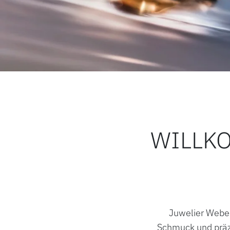
WILLK
Juwelier Weber
Schmuck und präz