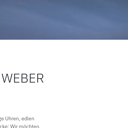
 WEBER
ge Uhren, edlen
cke: Wir möchten,