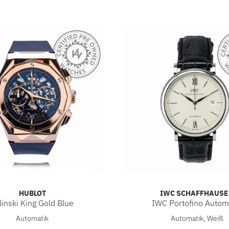
HUBLOT
IWC SCHAFFHAUSE
linski King Gold Blue
IWC Portofino Autom
eis: 24.700,00 €, Verfügbar
rlinski King Gold Blue, Ref: 525.OX.5180.RX.ORL21, Preis: 33.
IWC Schaffhausen IWC Por
Automatik
Automatik, Weiß