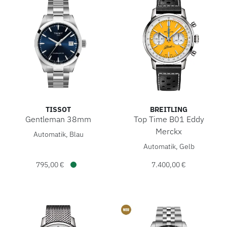
TISSOT
BREITLING
Gentleman 38mm
Top Time B01 Eddy
Tissot Gentleman 38mm, Ref: T165.807.11.041.00, Preis: 
Merckx
Automatik, Blau
Breitling Top Time B01 Eddy
Automatik, Gelb
795,00 €
7.400,00 €
Verfügbar