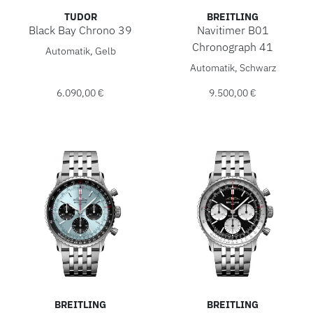
TUDOR
BREITLING
Black Bay Chrono 39
Navitimer B01
TUDOR Black Bay Chrono 39, Ref: M79310N-0001, Preis: 6
Chronograph 41
Automatik, Gelb
Breitling Navitimer B01 Chr
Automatik, Schwarz
6.090,00 €
9.500,00 €
BREITLING
BREITLING