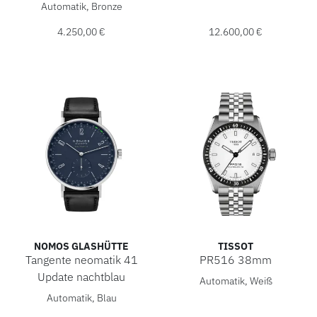
Erwin Sattler CLASSICA MEDIUM LIMITED, Ref: WRW-3.9-74
Automatik, Bronze
4.250,00 €
12.600,00 €
NOMOS GLASHÜTTE
TISSOT
Tangente neomatik 41
PR516 38mm
Tissot PR516 38mm, Ref: T1
Update nachtblau
Automatik, Weiß
NOMOS Glashütte Tangente neomatik 41 Update nachtblau, R
Automatik, Blau