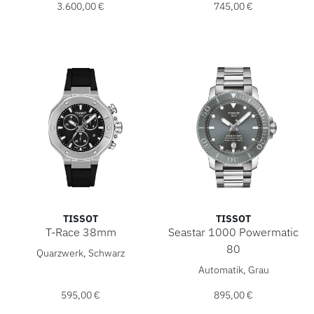
3.600,00 €
745,00 €
TISSOT
TISSOT
T-Race 38mm
Seastar 1000 Powermatic
Tissot T-Race 38mm, Ref: T141.817.17.051.00, Preis: 595
80
Quarzwerk, Schwarz
Tissot Seastar 1000 Powerma
Automatik, Grau
595,00 €
895,00 €