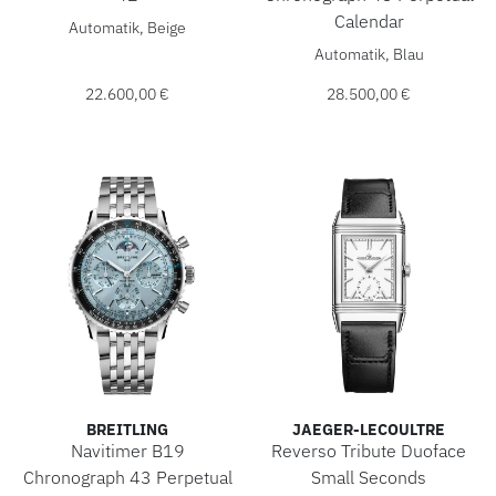
Breitling Premier B01 Chronograph 42, Ref: RB0145371G1P
Calendar
Automatik, Beige
Breitling Navitimer B19 Chr
Automatik, Blau
22.600,00 €
28.500,00 €
BREITLING
JAEGER-LECOULTRE
Navitimer B19
Reverso Tribute Duoface
Chronograph 43 Perpetual
Small Seconds