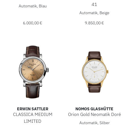
Breitling Top Time B31, Ref: AB3113A71C2A1, Preis: 6.00
41
Automatik, Blau
Breitling Navitimer B01 Aut
Automatik, Beige
6.000,00 €
9.850,00 €
ERWIN SATTLER
NOMOS GLASHÜTTE
CLASSICA MEDIUM
Orion Gold Neomatik Doré
NOMOS Glashütte Orion Gold 
LIMITED
Automatik, Silber