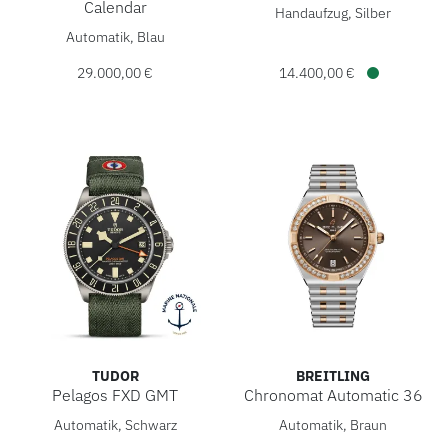
Jaeger-LeCoultre Reverso Tr
Calendar
Handaufzug, Silber
Breitling Navitimer B19 Chronograph 43 Perpetual Calenda
Automatik, Blau
29.000,00 €
14.400,00 €
Verfügbar
TUDOR
BREITLING
Pelagos FXD GMT
Chronomat Automatic 36
TUDOR Pelagos FXD GMT, Ref: M2542G267NU-0002, Preis:
Breitling Chronomat Automat
Automatik, Schwarz
Automatik, Braun