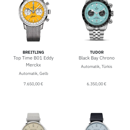
BREITLING
TUDOR
Top Time B01 Eddy
Black Bay Chrono
TUDOR Black Bay Chrono , R
Merckx
Automatik, Türkis
Breitling Top Time B01 Eddy Merckx, Ref: AB01762C1I1A1, 
Automatik, Gelb
7.650,00 €
6.350,00 €