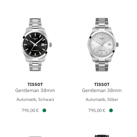
TISSOT
TISSOT
Gentleman 38mm
Gentleman 38mm
Tissot Gentleman 38mm, Ref: T165.807.11.051.00, Preis: 
Tissot Gentleman 38mm, Ref:
Automatik, Schwarz
Automatik, Silber
795,00 €
795,00 €
Verfügbar
Verfügbar