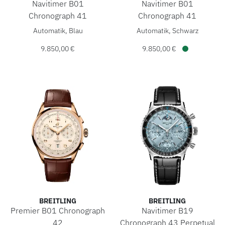
Navitimer B01
Navitimer B01
Chronograph 41
Chronograph 41
Breitling Navitimer B01 Chronograph 41, Ref: AB0139241C
Breitling Navitimer B01 Chr
Automatik, Blau
Automatik, Schwarz
9.850,00 €
9.850,00 €
Verfügbar
BREITLING
BREITLING
Premier B01 Chronograph
Navitimer B19
42
Chronograph 43 Perpetual