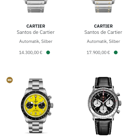
CARTIER
CARTIER
Santos de Cartier
Santos de Cartier
Cartier Santos de Cartier, Ref: WSSA0083, Preis: 14.300,00
Cartier Santos de Cartier, R
Automatik, Silber
Automatik, Silber
14.300,00 €
17.900,00 €
Verfügbar
Verfügbar