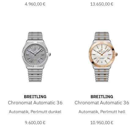
4.960,00 €
13.650,00 €
BREITLING
BREITLING
Chronomat Automatic 36
Chronomat Automatic 36
Breitling Chronomat Automatic 36, Ref: A10320591G1A1, P
Breitling Chronomat Automat
Automatik, Perlmutt dunkel
Automatik, Perlmutt hell
9.600,00 €
10.950,00 €