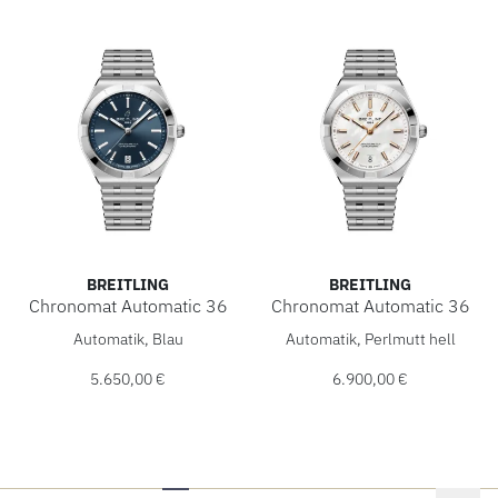
BREITLING
BREITLING
Chronomat Automatic 36
Chronomat Automatic 36
Breitling Chronomat Automatic 36, Ref: A10320101C1A1, P
Breitling Chronomat Automat
Automatik, Blau
Automatik, Perlmutt hell
5.650,00 €
6.900,00 €