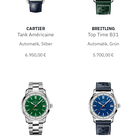
CARTIER
BREITLING
Tank Américaine
Top Time B31
Cartier Tank Américaine, Ref: WSTA0083, Preis: 6.950,00 €
Breitling Top Time B31, Ref
Automatik, Silber
Automatik, Grün
6.950,00 €
5.700,00 €
ROLEX
ROLEX CERTIFIED PRE-OWNED
UHREN
SCHMUCK