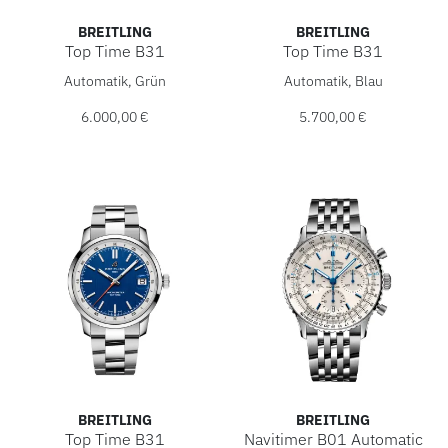
LUXURY DEALS
BREITLING
BREITLING
Top Time B31
Top Time B31
HOCHZEIT
Breitling Top Time B31, Ref: AB3113A71L1A1, Preis: 6.000
Breitling Top Time B31, Ref
Automatik, Grün
Automatik, Blau
ACCESSOIRES
6.000,00 €
5.700,00 €
ÜBER UNS
BREITLING
BREITLING
Top Time B31
Navitimer B01 Automatic