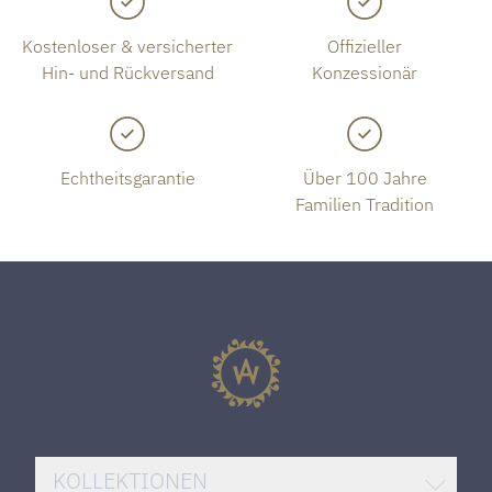
Kostenloser & versicherter
Offizieller
Hin- und Rückversand
Konzessionär
Echtheitsgarantie
Über 100 Jahre
Familien Tradition
KOLLEKTIONEN