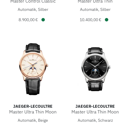
Master Control Classic
Master Ultra Thin
Jaeger-LeCoultre Master Control Classic, Ref: Q4008520, Pr
Jaeger-LeCoultre Master Ultr
Automatik, Silber
Automatik, Silber
8.900,00 €
10.400,00 €
Verfügbar
Verfügbar
JAEGER-LECOULTRE
JAEGER-LECOULTRE
Master Ultra Thin Moon
Master Ultra Thin Moon
Jaeger-LeCoultre Master Ultra Thin Moon, Ref: Q1362511, P
Jaeger-LeCoultre Master Ultr
Automatik, Beige
Automatik, Schwarz