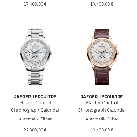
17.400,00 €
19.400,00 €
JAEGER-LECOULTRE
JAEGER-LECOULTRE
Master Control
Master Control
Chronograph Calendar
Chronograph Calendar
Jaeger-LeCoultre Master Control Chronograph Calendar, Re
Jaeger-LeCoultre Master Con
Automatik, Silber
Automatik, Silber
22.300,00 €
40.400,00 €