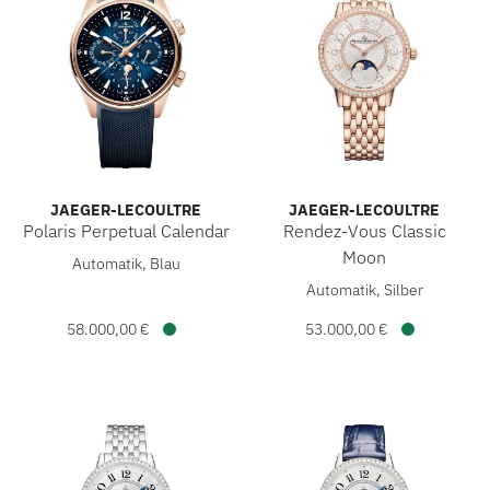
JAEGER-LECOULTRE
JAEGER-LECOULTRE
Polaris Perpetual Calendar
Rendez-Vous Classic
Jaeger-LeCoultre Polaris Perpetual Calendar, Ref: Q908268
Moon
Automatik, Blau
Jaeger-LeCoultre Rendez-Vou
Automatik, Silber
58.000,00 €
53.000,00 €
Verfügbar
Verfügbar