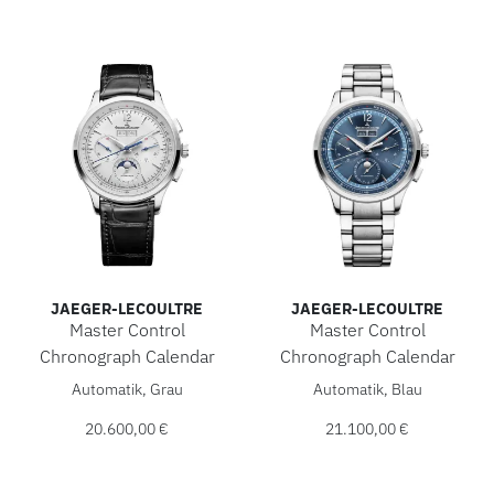
JAEGER-LECOULTRE
JAEGER-LECOULTRE
Master Control
Master Control
Chronograph Calendar
Chronograph Calendar
Jaeger-LeCoultre Master Control Chronograph Calendar, Re
Jaeger-LeCoultre Master Con
Automatik, Grau
Automatik, Blau
20.600,00 €
21.100,00 €