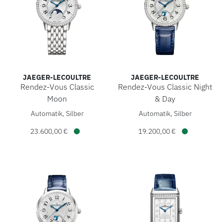
JAEGER-LECOULTRE
JAEGER-LECOULTRE
Rendez-Vous Classic
Rendez-Vous Classic Night
Moon
& Day
Jaeger-LeCoultre Rendez-Vous Classic Moon, Ref: Q3578131
Jaeger-LeCoultre Rendez-Vous
Automatik, Silber
Automatik, Silber
23.600,00 €
19.200,00 €
Verfügbar
Verfügbar