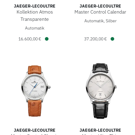
JAEGER-LECOULTRE
JAEGER-LECOULTRE
Kollektion Atmos
Master Control Calendar
Jaeger-LeCoultre Master Cont
Transparente
Automatik, Silber
Jaeger-LeCoultre Kollektion Atmos Transparente, Ref: Q513
Automatik
16.600,00 €
37.200,00 €
Verfügbar
Verfügbar
JAEGER-LECOULTRE
JAEGER-LECOULTRE