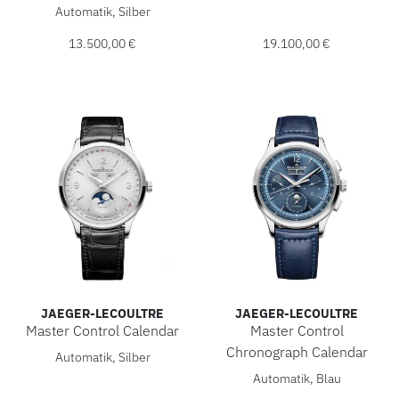
Jaeger-LeCoultre Jaeger-LeCoultre Grande Reverso, Ref: 2
Automatik, Silber
13.500,00 €
19.100,00 €
JAEGER-LECOULTRE
JAEGER-LECOULTRE
Master Control Calendar
Master Control
Jaeger-LeCoultre Master Control Calendar, Ref: Q4148421, 
Chronograph Calendar
Automatik, Silber
Jaeger-LeCoultre Master Con
Automatik, Blau