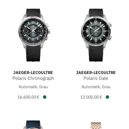
JAEGER-LECOULTRE
JAEGER-LECOULTRE
Polaris Chronograph
Polaris Date
Jaeger-LeCoultre Polaris Chronograph, Ref: Q9028651, Prei
Jaeger-LeCoultre Polaris Dat
Automatik, Grau
Automatik, Grau
16.600,00 €
13.000,00 €
Verfügbar
Verfügbar