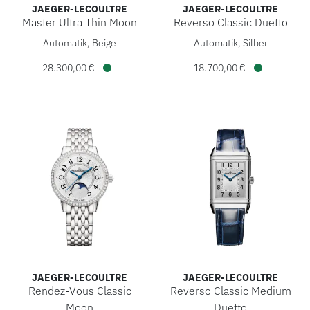
JAEGER-LECOULTRE
JAEGER-LECOULTRE
Master Ultra Thin Moon
Reverso Classic Duetto
Jaeger-LeCoultre Master Ultra Thin Moon, Ref
Jaeger-LeCoultr
Automatik, Beige
Automatik, Silber
28.300,00 €
18.700,00 €
Verfügbar
Verfügbar
ROLEX
ROLEX CERTIFIED PRE-OWNED
UHREN
SCHMUCK
JAEGER-LECOULTRE
JAEGER-LECOULTRE
LUXURY DEALS
Rendez-Vous Classic
Reverso Classic Medium
Moon
Duetto