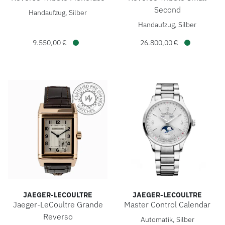
Jaeger-LeCoultre Reverso Tribute Monoface, Ref: Q7168420
Second
Handaufzug, Silber
Jaeger-LeCoultre Reverso Tri
Handaufzug, Silber
9.550,00 €
26.800,00 €
Verfügbar
Verfügbar
JAEGER-LECOULTRE
JAEGER-LECOULTRE
Jaeger-LeCoultre Grande
Master Control Calendar
Jaeger-LeCoultre Master Cont
Reverso
Automatik, Silber