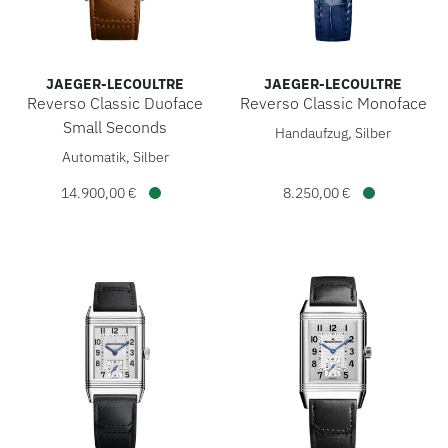
JAEGER-LECOULTRE
JAEGER-LECOULTRE
Reverso Classic Duoface
Reverso Classic Monoface
Jaeger-LeCoultre Reverso Cla
Small Seconds
Handaufzug, Silber
Jaeger-LeCoultre Reverso Classic Duoface Small Seconds, 
Automatik, Silber
14.900,00 €
8.250,00 €
Verfügbar
Verfügbar