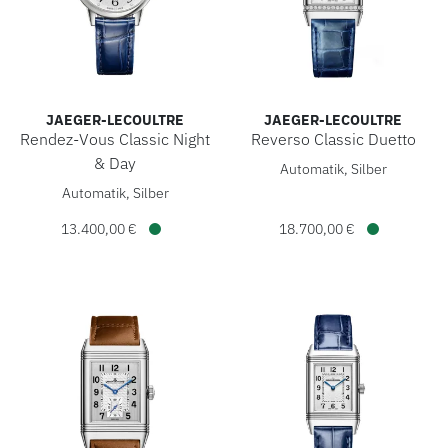
JAEGER-LECOULTRE
JAEGER-LECOULTRE
Rendez-Vous Classic Night
Reverso Classic Duetto
Jaeger-LeCoultre Reverso Cla
& Day
Automatik, Silber
Jaeger-LeCoultre Rendez-Vous Classic Night & Day, Ref: Q3
Automatik, Silber
13.400,00 €
18.700,00 €
Verfügbar
Verfügbar