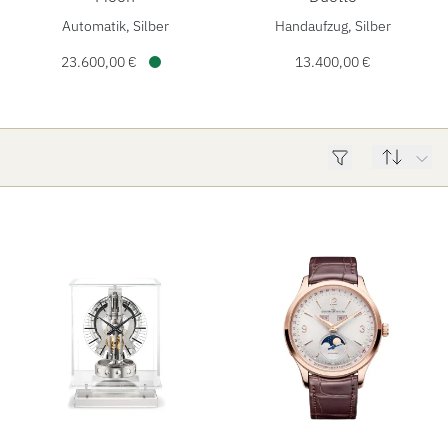
HOCHZEIT
Jaeger-LeCoultre Rendez-Vous Classic Moon, 
Jaeger-LeCoultr
Automatik, Silber
Handaufzug, Silber
ACCESSOIRES
23.600,00 €
13.400,00 €
Verfügbar
ÜBER UNS