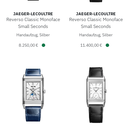
JAEGER-LECOULTRE
JAEGER-LECOULTRE
Reverso Classic Monoface
Reverso Classic Monoface
Small Seconds
Small Seconds
Jaeger-LeCoultre Reverso Classic Monoface Small Seconds,
Jaeger-LeCoultre Reverso Cl
Handaufzug, Silber
Handaufzug, Silber
8.250,00 €
11.400,00 €
Verfügbar
Verfügbar