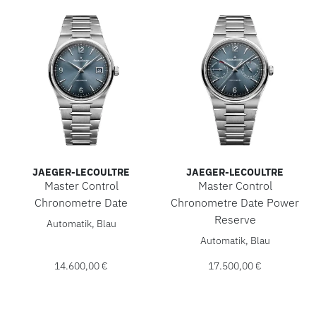
JAEGER-LECOULTRE
JAEGER-LECOULTRE
Master Control
Master Control
Chronometre Date
Chronometre Date Power
Jaeger-LeCoultre Master Control Chronometre Date, Ref: Q
Reserve
Automatik, Blau
Jaeger-LeCoultre Master Con
Automatik, Blau
14.600,00 €
17.500,00 €