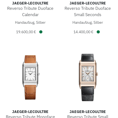
JAEGER-LECOULTRE
JAEGER-LECOULTRE
Reverso Tribute Duoface
Reverso Tribute Duoface
Calendar
Small Seconds
Jaeger-LeCoultre Reverso Tribute Duoface Calendar, Ref: Q
Jaeger-LeCoultre Reverso Tr
Handaufzug, Silber
Handaufzug, Silber
19.600,00 €
14.400,00 €
Verfügbar
Verfügbar
JAEGER-LECOULTRE
JAEGER-LECOULTRE
Reverso Tribute Monoface
Reverso Tribute Small