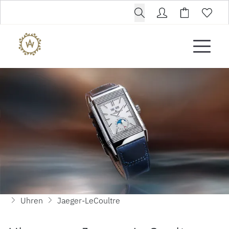
Uhren
Jaeger-LeCoultre