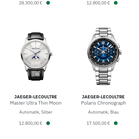
28.300,00 €
12.800,00 €
Verfügbar
Verfügbar
JAEGER-LECOULTRE
JAEGER-LECOULTRE
Master Ultra Thin Moon
Polaris Chronograph
Jaeger-LeCoultre Master Ultra Thin Moon, Ref: Q1368430, P
Jaeger-LeCoultre Polaris Chr
Automatik, Silber
Automatik, Blau
12.800,00 €
17.500,00 €
Verfügbar
Verfügbar