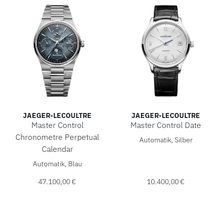
JAEGER-LECOULTRE
JAEGER-LECOULTRE
Master Control
Master Control Date
Jaeger-LeCoultre Master Cont
Chronometre Perpetual
Automatik, Silber
Calendar
Jaeger-LeCoultre Master Control Chronometre Perpetual Ca
Automatik, Blau
47.100,00 €
10.400,00 €