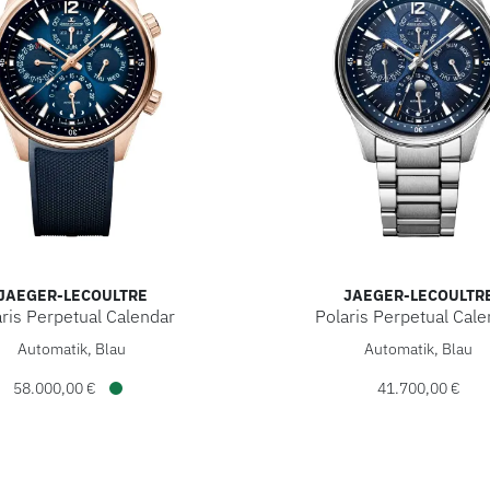
JAEGER-LECOULTRE
JAEGER-LECOULTR
aris Perpetual Calendar
Polaris Perpetual Cale
Coultre Polaris Perpetual Calendar, Ref: Q9082681, Preis: 58
Jaeger-LeCoultre Polaris P
Automatik, Blau
Automatik, Blau
58.000,00 €
41.700,00 €
Verfügbar