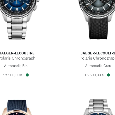
JAEGER-LECOULTRE
JAEGER-LECOULTR
Polaris Chronograph
Polaris Chronograp
Coultre Polaris Chronograph, Ref: Q9028181, Preis: 17.500,0
Jaeger-LeCoultre Polaris C
Automatik, Blau
Automatik, Grau
17.500,00 €
16.600,00 €
Verfügbar
Verf