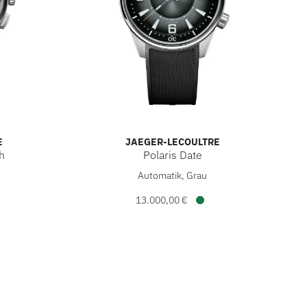
E
JAEGER-LECOULTRE
h
Polaris Date
0 €, Verfügbar
hronograph, Ref: Q9028651, Preis: 16.600,00 €, Verfügbar
Jaeger-LeCoultre Polaris Date, Ref: Q9068650
Automatik, Grau
13.000,00 €
ügbar
Verfügbar