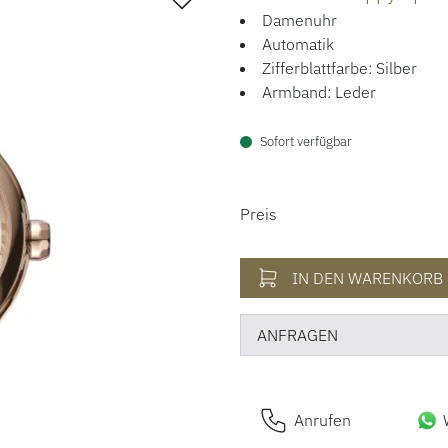
Damenuhr
Automatik
Zifferblattfarbe: Silber
Armband: Leder
Sofort verfügbar
PREISINFORM
Preis
IN DEN WARENKORB
ANFRAGEN
Anrufen