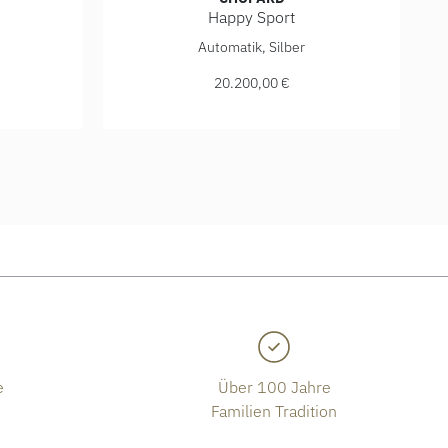
Happy Sport
 278590-3001, Preis: 5.330,00 €
Chopard Happy Sport, Ref: 275362-5001, Pre
Automatik, Silber
20.200,00 €
e
Über 100 Jahre
Familien Tradition