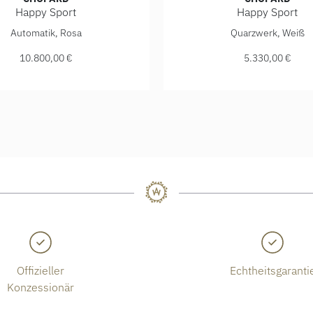
Happy Sport
Happy Sport
300,00 €
Happy Sport, Ref: 278573-6011, Preis: 10.800,00 €
Chopard Happy Sport, Ref:
Automatik, Rosa
Quarzwerk, Weiß
10.800,00 €
5.330,00 €
Offizieller
Echtheitsgaranti
Konzessionär