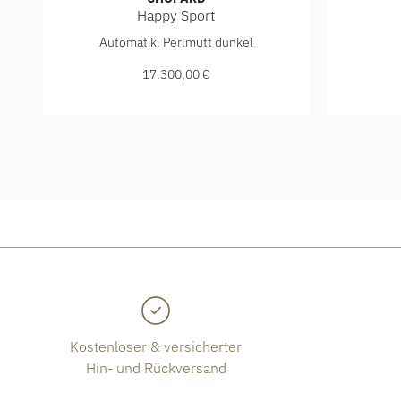
Happy Sport
Chopard Happy Sport, Ref: 278573-3010, Preis: 17.
Chopard 
Automatik, Perlmutt dunkel
17.300,00 €
Kostenloser & versicherter
Hin- und Rückversand