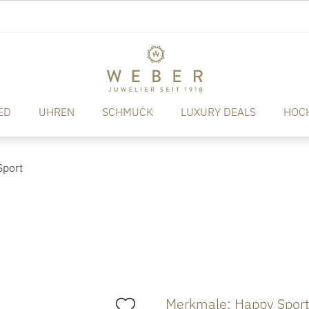
ED
UHREN
SCHMUCK
LUXURY DEALS
HOC
port
Merkmale: Happy Spor