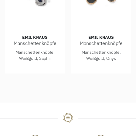
EMIL KRAUS
EMIL KRAUS
Manschettenknöpfe
Manschettenknöpfe
Emil Kraus Manschettenknöpfe, Ref: LM 2573-5
Emil Kraus Manschettenknöpf
Manschettenknöpfe,
Manschettenknöpfe,
Weißgold, Saphir
Weißgold, Onyx