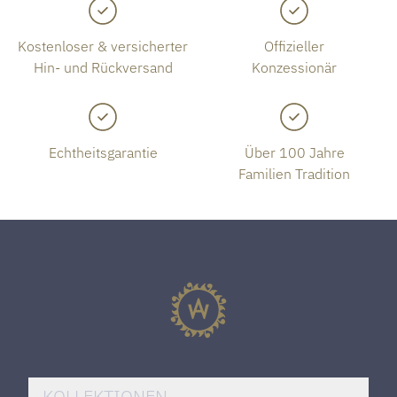
Kostenloser & versicherter
Offizieller
Hin- und Rückversand
Konzessionär
Echtheitsgarantie
Über 100 Jahre
Familien Tradition
KOLLEKTIONEN