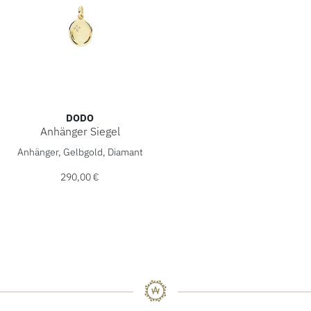
DODO
Anhänger Siegel
DoDo Anhänger Siegel, Ref: DMC5020-SIGNE-DB09G, Preis
Anhänger, Gelbgold, Diamant
290,00 €