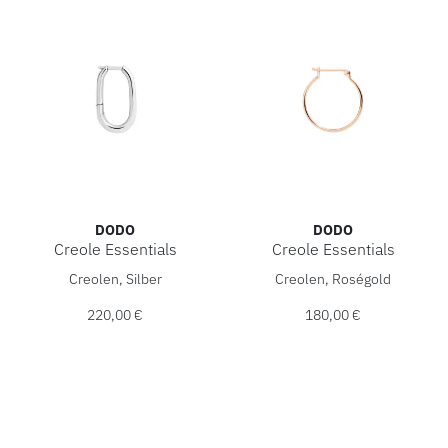
DODO
DODO
Creole Essentials
Creole Essentials
DoDo Creole Essentials, Ref: DOC5029-ESSEN-000AG, Prei
DoDo Creole Essentials, Re
Creolen, Silber
Creolen, Roségold
220,00 €
180,00 €