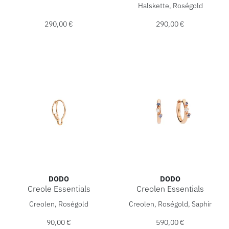
DoDo Halskette Essentials a
Halskette, Roségold
290,00 €
290,00 €
DODO
DODO
Creole Essentials
Creolen Essentials
DoDo Creole Essentials, Ref: DHB4000-HOOPS-0009R, Prei
DoDo Creolen Essentials, Re
Creolen, Roségold
Creolen, Roségold, Saphir
90,00 €
590,00 €