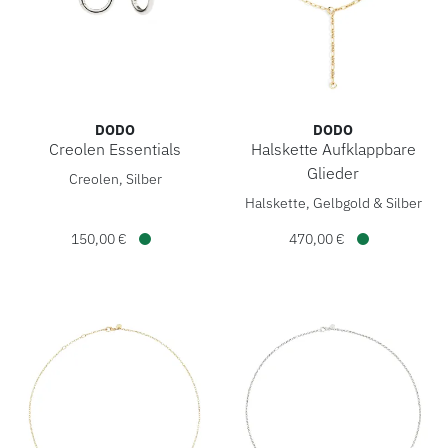
DODO
DODO
Creolen Essentials
Halskette Aufklappbare
DoDo Creolen Essentials , Ref: DOC6000-ESSEN-000AG, Pre
Glieder
Creolen, Silber
DoDo Halskette Aufklappbare
Halskette, Gelbgold & Silber
150,00 €
470,00 €
Verfügbar
Verfügbar