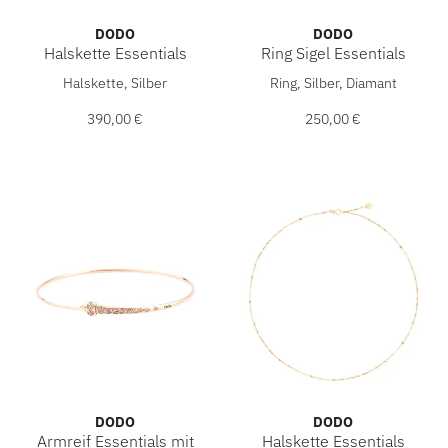
DODO
DODO
Halskette Essentials
Ring Sigel Essentials
DoDo Halskette Essentials, Ref: DCC5005-ESSEN-00YAG, Pr
DoDo Ring Sigel Essentials,
Halskette, Silber
Ring, Silber, Diamant
390,00 €
250,00 €
DODO
DODO
Armreif Essentials mit
Halskette Essentials