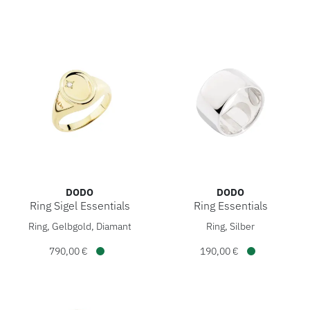
DODO
DODO
Ring Sigel Essentials
Ring Essentials
DoDo Ring Sigel Essentials, Ref: DAC5000-SIGNE-DB09G, Pr
DoDo Ring Essentials, Ref: 
Ring, Gelbgold, Diamant
Ring, Silber
790,00 €
190,00 €
Verfügbar
Verfügbar