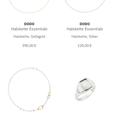
DODO
DODO
Halskette Essentials
Halskette Essentials
DoDo Halskette Essentials, Ref: DCC5003-CHAIN-0009G, Pr
DoDo Halskette Essentials, 
Halskette, Gelbgold
Halskette, Silber
390,00 €
120,00 €