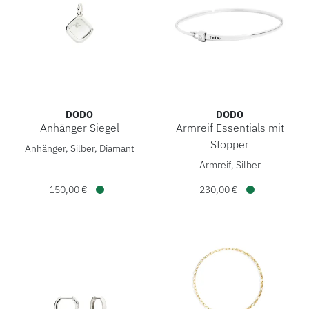
DODO
DODO
Anhänger Siegel
Armreif Essentials mit
DoDo Anhänger Siegel, Ref: DMC5021-SIGNE-DB0AG, Preis:
Stopper
Anhänger, Silber, Diamant
DoDo Armreif Essentials mit
Armreif, Silber
150,00 €
230,00 €
Verfügbar
Verfügbar