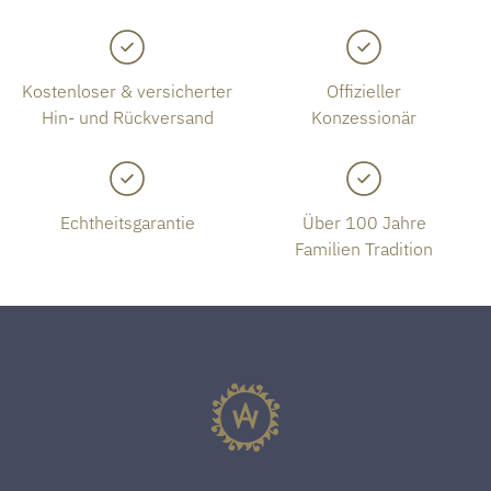
Kostenloser & versicherter
Offizieller
Hin- und Rückversand
Konzessionär
Echtheitsgarantie
Über 100 Jahre
Familien Tradition