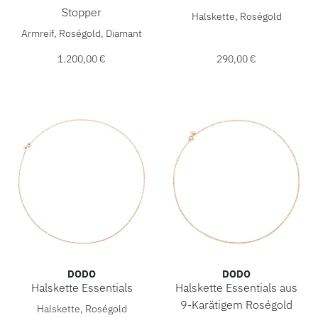
DoDo Halskette Essentials, 
Stopper
Halskette, Roségold
DoDo Armreif Essentials mit Stopper, Ref: DBC0006-BANGL
Armreif, Roségold, Diamant
1.200,00 €
290,00 €
DODO
DODO
Halskette Essentials
Halskette Essentials aus
DoDo Halskette Essentials, Ref: DCB5013-CHAIN-0009R, Pr
9-Karätigem Roségold
Halskette, Roségold