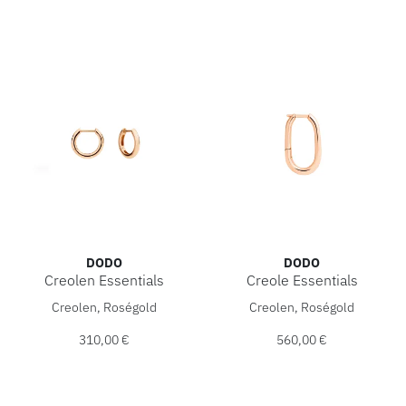
DODO
DODO
Creolen Essentials
Creole Essentials
DoDo Creolen Essentials, Ref: DOC6000-ESSEN-0009R, Pre
DoDo Creole Essentials, Re
Creolen, Roségold
Creolen, Roségold
310,00 €
560,00 €