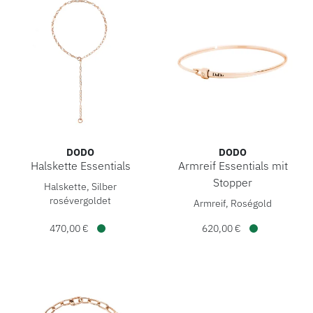
DODO
DODO
Halskette Essentials
Armreif Essentials mit
DoDo Halskette Essentials, Ref: DCC3004-ESSEN-00RAG, Pr
Stopper
Halskette, Silber
DoDo Armreif Essentials mit
rosévergoldet
Armreif, Roségold
470,00 €
620,00 €
Verfügbar
Verfügbar