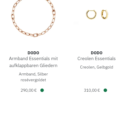
DODO
DODO
Armband Essentials mit
Creolen Essentials
DoDo Creolen Essentials, Re
aufklappbaren Gliedern
Creolen, Gelbgold
DoDo Armband Essentials mit aufklappbaren Gliedern, Ref
Armband, Silber
rosévergoldet
290,00 €
310,00 €
Verfügbar
Verfügbar