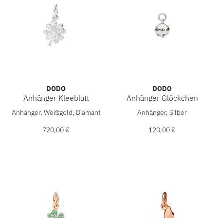
DODO
DODO
Anhänger Kleeblatt
Anhänger Glöckchen
DoDo Anhänger Kleeblatt, Ref: DMB9036-FOURS-DB0OB, Pr
DoDo Anhänger Glöckchen, 
Anhänger, Weißgold, Diamant
Anhänger, Silber
720,00 €
120,00 €