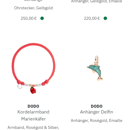
Anhänger, Gelbgold, Emaille
DoDo Kleine Ohrstecker Schlange, Ref: DOC6003-SNAKE-000
Ohrstecker, Gelbgold
250,00 €
220,00 €
Verfügbar
Verfügbar
DODO
DODO
Kordelarmband
Anhänger Delfin
DoDo Anhänger Delfin, Ref:
Marienkäfer
Anhänger, Roségold, Emaille
DoDo Kordelarmband Marienkäfer, Ref: DBC4009-PADLA-RO
Armband, Roségold & Silber,