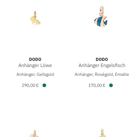
DODO
DODO
Anhänger Löwe
Anhänger Engelsfisch
DoDo Anhänger Löwe, Ref: DMC2001-LIONS-000OG, Preis: 
DoDo Anhänger Engelsfisch,
Anhänger, Gelbgold
Anhänger, Roségold, Emaille
290,00 €
170,00 €
Verfügbar
Verfügbar