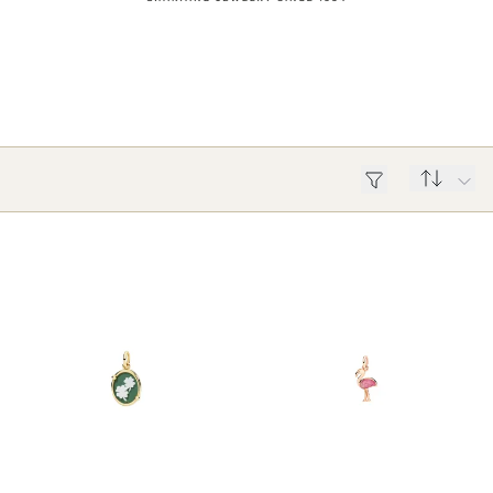
ROLEX
ROLEX CERTIFIED PRE-OWNED
UHREN
SCHMUCK
LUXURY DEALS