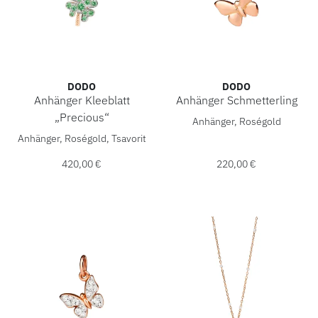
DODO
DODO
Anhänger Kleeblatt
Anhänger Schmetterling
DoDo Anhänger Schmetterlin
„Precious“
Anhänger, Roségold
DoDo Anhänger Kleeblatt „Precious“, Ref: DMB8008-FOURS
Anhänger, Roségold, Tsavorit
420,00 €
220,00 €