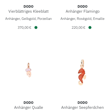
HOCHZEIT
DODO
DODO
Vierblättriges Kleeblatt
Anhänger Flamingo
DoDo Vierblättriges Kleeblatt, Ref: DMC5016-CAMEO-VE09G,
DoDo Anhänger Flamingo, Re
ACCESSOIRES
Anhänger, Gelbgold, Porzellan
Anhänger, Roségold, Emaille
370,00 €
220,00 €
ÜBER UNS
Verfügbar
Verfügbar
DODO
DODO
Anhänger Qualle
Anhänger Seepferdchen