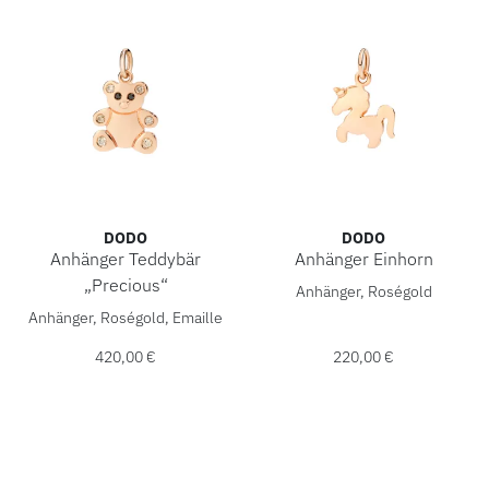
DODO
DODO
Anhänger Teddybär
Anhänger Einhorn
DoDo Anhänger Einhorn, Ref
„Precious“
Anhänger, Roségold
DoDo Anhänger Teddybär „Precious“, Ref: DMB7049-TBEAR
Anhänger, Roségold, Emaille
420,00 €
220,00 €