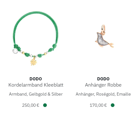
DODO
DODO
Kordelarmband Kleeblatt
Anhänger Robbe
DoDo Kordelarmband Kleeblatt, Ref: DBC4005-PADQD-VE0OA
DoDo Anhänger Robbe, Ref: 
Armband, Gelbgold & Silber
Anhänger, Roségold, Emaille
250,00 €
170,00 €
Verfügbar
Verfügbar