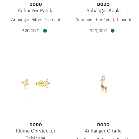
DODO
DODO
Anhänger Panda
Anhänger Koala
DoDo Anhänger Panda, Ref: DMC6034-PANDA-DBXAG, Preis:
DoDo Anhänger Koala, Ref: 
Anhänger, Silber, Diamant
Anhänger, Roségold, Tsavorit
320,00 €
320,00 €
Verfügbar
Verfügbar
DODO
DODO
Kleine Ohrstecker
Anhänger Giraffe
DoDo Anhänger Giraffe, Ref:
Schlange