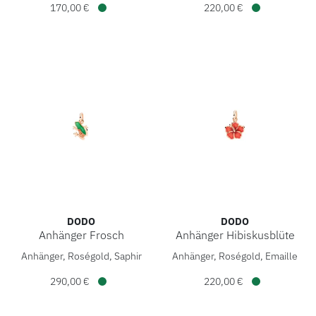
170,00 €
220,00 €
Verfügbar
Verfügbar
DODO
DODO
Anhänger Frosch
Anhänger Hibiskusblüte
DoDo Anhänger Frosch, Ref: DMC5004-FROGX-VZO9R, Preis
DoDo Anhänger Hibiskusblüte
Anhänger, Roségold, Saphir
Anhänger, Roségold, Emaille
290,00 €
220,00 €
Verfügbar
Verfügbar