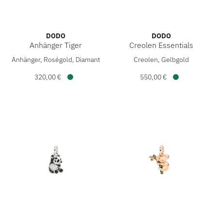
DODO
DODO
Anhänger Tiger
Creolen Essentials
DoDo Anhänger Tiger, Ref: DMC6028-TIGER-DBK9R, Preis: 
DoDo Creolen Essentials, Re
Anhänger, Roségold, Diamant
Creolen, Gelbgold
320,00 €
550,00 €
Verfügbar
Verfügbar