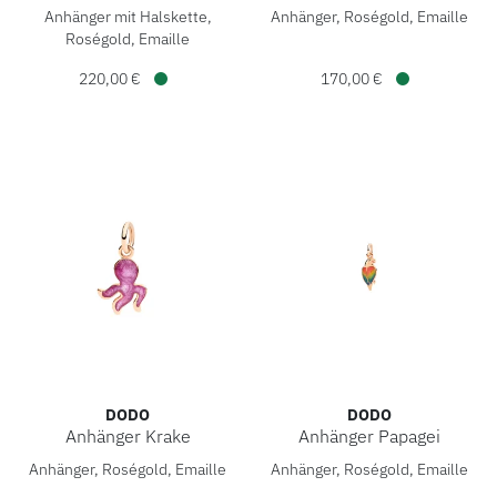
DoDo Anhänger Qualle, Ref: DMC0021-JELLY-EPR9R, Preis: 
DoDo Anhänger Seepferdchen
Anhänger mit Halskette,
Anhänger, Roségold, Emaille
Roségold, Emaille
220,00 €
170,00 €
Verfügbar
Verfügbar
DODO
DODO
Anhänger Krake
Anhänger Papagei
DoDo Anhänger Krake, Ref: DMC4009-OCTOS-EPV9R, Preis:
DoDo Anhänger Papagei, Ref
Anhänger, Roségold, Emaille
Anhänger, Roségold, Emaille