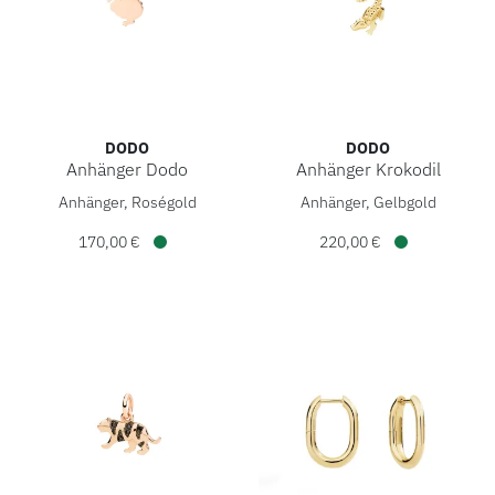
DODO
DODO
Anhänger Dodo
Anhänger Krokodil
DoDo Anhänger Dodo, Ref: DMB9018-DODOM-0009G, Preis:
DoDo Anhänger Krokodil, Re
Anhänger, Roségold
Anhänger, Gelbgold
170,00 €
220,00 €
Verfügbar
Verfügbar