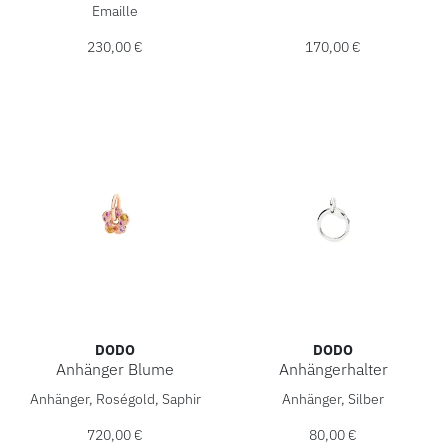
Emaille
230,00 €
170,00 €
DODO
DODO
Anhänger Blume
Anhängerhalter
DoDo Anhänger Blume, Ref: DMC5013-FLOWS-ZRO9R, Preis
DoDo Anhängerhalter, Ref: 
Anhänger, Roségold, Saphir
Anhänger, Silber
720,00 €
80,00 €