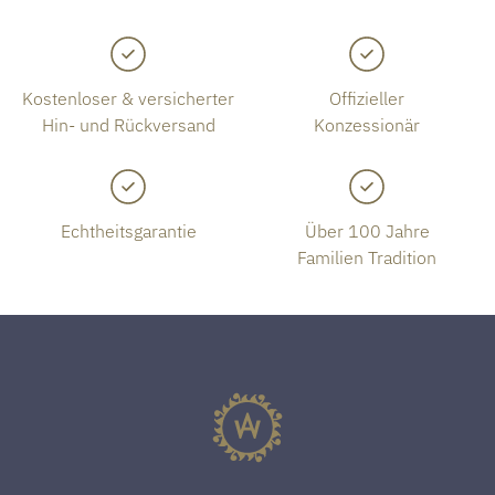
Kostenloser & versicherter
Offizieller
Hin- und Rückversand
Konzessionär
Echtheitsgarantie
Über 100 Jahre
Familien Tradition