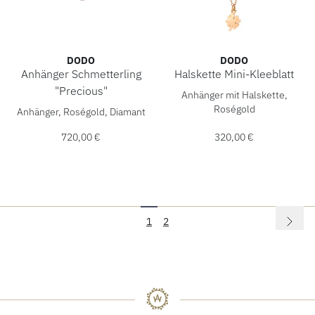
DODO
DODO
Anhänger Schmetterling
Halskette Mini-Kleeblatt
DoDo Halskette Mini-Kleebla
"Precious"
Anhänger mit Halskette,
DoDo Anhänger Schmetterling "Precious", Ref: DMC2016-B
Roségold
Anhänger, Roségold, Diamant
720,00 €
320,00 €
1
2