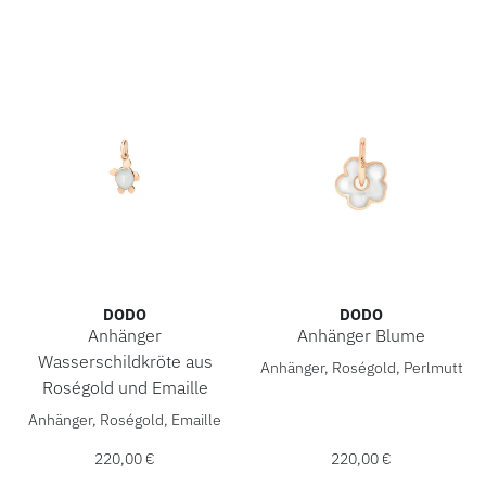
DODO
DODO
Anhänger
Anhänger Blume
DoDo Anhänger Blume, Ref:
Wasserschildkröte aus
Anhänger, Roségold, Perlmutt
Roségold und Emaille
DoDo Anhänger Wasserschildkröte aus Roségold und Email
Anhänger, Roségold, Emaille
220,00 €
220,00 €