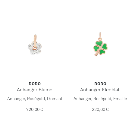
DODO
DODO
Anhänger Blume
Anhänger Kleeblatt
DoDo Anhänger Blume, Ref: DMC3006-FLOWS-DB09R, Preis
DoDo Anhänger Kleeblatt, R
Anhänger, Roségold, Diamant
Anhänger, Roségold, Emaille
720,00 €
220,00 €