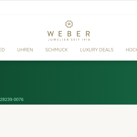
ED
UHREN
SCHMUCK
LUXURY DEALS
HOC
28239-0076