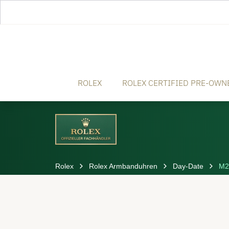
ROLEX
ROLEX CERTIFIED PRE-OWN
Rolex
Rolex Armbanduhren
Day-Date
M2