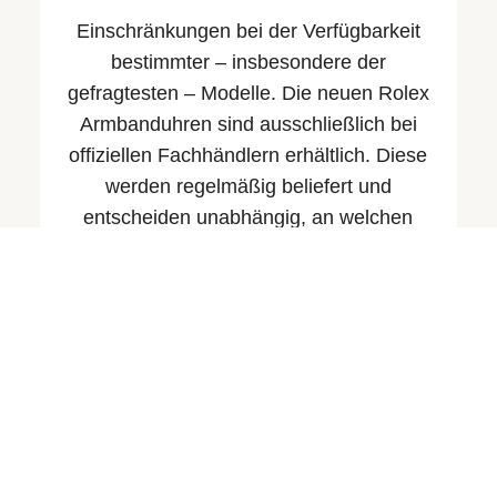
Einschränkungen bei der Verfügbarkeit
bestimmter – insbesondere der
gefragtesten – Modelle. Die neuen Rolex
Armbanduhren sind ausschließlich bei
offiziellen Fachhändlern erhältlich. Diese
werden regelmäßig beliefert und
entscheiden unabhängig, an welchen
Kunden sie welche Uhr verkaufen.
Juwelier Weber ist stolz, Teil des
weltweiten Netzwerks offizieller Rolex
Fachhändler zu sein. Wir können Ihnen
Auskunft über die Verfügbarkeit der
verschiedenen Modelle geben.