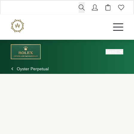
Menü
ROLEX
Oyster Perpetual
ROLEX CERTIFIED PRE-OWNED
UHREN
SCHMUCK
LUXURY DEALS
HOCHZEIT