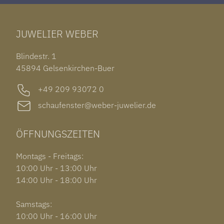
TAG HEUER CARRERA
ARMSCHMUCK
IWC PORTUGIESER
TUDOR BLACK BAY 58
RINGE
CHOPARD ALPINE EAGLE
JUWELIER WEBER
ROLEX SUBMARINER DATE
OHRSCHMUCK
TISSOT PRX POWERMATIC 80
OUT OF COLLECTION
Blindestr. 1
GARMIN VENU 3S
45894 Gelsenkirchen-Buer
+49 209 93072 0
schaufenster@weber-juwelier.de
ÖFFNUNGSZEITEN
Montags - Freitags:
10:00 Uhr - 13:00 Uhr
14:00 Uhr - 18:00 Uhr
Samstags:
10:00 Uhr - 16:00 Uhr