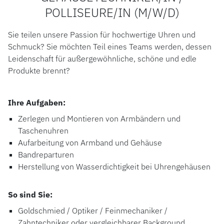
POLLISEURE/IN (M/W/D)
ROLEX
Sie teilen unsere Passion für hochwertige Uhren und
ROLEX CERTIFIED PRE-OWNED
Schmuck? Sie möchten Teil eines Teams werden, dessen
Leidenschaft für außergewöhnliche, schöne und edle
UHREN
Produkte brennt?
SCHMUCK
Ihre Aufgaben:
LUXURY DEALS
Zerlegen und Montieren von Armbändern und
Taschenuhren
HOCHZEIT
Aufarbeitung von Armband und Gehäuse
Bandreparturen
ACCESSOIRES
Herstellung von Wasserdichtigkeit bei Uhrengehäusen
ÜBER UNS
So sind Sie:
Goldschmied / Optiker / Feinmechaniker /
Zahntechniker oder vergleichbarer Background