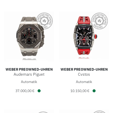
WEBER PREOWNED-UHREN
WEBER PREOWNED-UHREN
Audemars Piguet
Cvstos
Weber Preowned-Uhren Audemars Piguet, Ref: 26568IM.00.
Weber Preowned-Uhren Cvsto
Automatik
Automatik
37.000,00 €
10.150,00 €
Verfügbar
Verfügbar