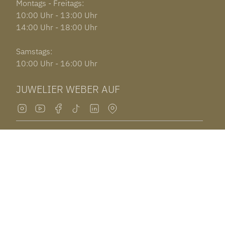
Montags - Freitags:
10:00 Uhr - 13:00 Uhr
14:00 Uhr - 18:00 Uhr
Samstags:
10:00 Uhr - 16:00 Uhr
JUWELIER WEBER AUF
Alexander Weber auf Instagram
© 2026 Juwelier Weber. Alle Rechte vorbehalten.
IMPRESSUM
DATENSCHUTZ
AGB
COOKIE EINSTELLUNGEN