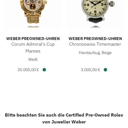
WEBER PREOWNED-UHREN
WEBER PREOWNED-UHREN
Corum Admiral's Cup
Chronoswiss Timemaster
Weber Preowned-Uhren Chron
Marees
Handaufzug, Beige
Weber Preowned-Uhren Corum Admiral's Cup Marees, Ref: 2
Weiß
30.000,00 €
3.000,00 €
Verfügbar
Verfügbar
Bitte beachten Sie auch die Certified Pre-Owned Rolex
von Juwelier Weber