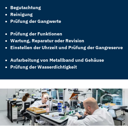
Begutachtung
ROLEX
Reinigung
Prüfung der Gangwerte
ROLEX CERTIFIED PRE-OWNED
Prüfung der Funktionen
UHREN
Wartung, Reparatur oder Revision
Einstellen der Uhrzeit und Prüfung der Gangreserve
SCHMUCK
Aufarbeitung von Metallband und Gehäuse
LUXURY DEALS
Prüfung der Wasserdichtigkeit
HOCHZEIT
ACCESSOIRES
ÜBER UNS