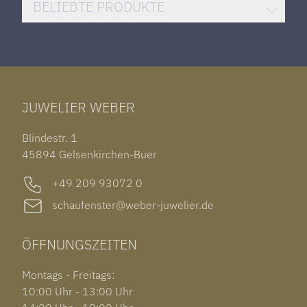
DAMENUHREN
HUBLOT BIG BANG
BELIEBTE PRODUKTE
HERRENUHREN
SANTOS DE CARTIER
ROLEX DATEJUST 41
HALSSCHMUCK
JAEGER-LECOULTRE REVERSO
TAG HEUER CARRERA
ARMSCHMUCK
IWC PORTUGIESER
TUDOR BLACK BAY 58
RINGE
CHOPARD ALPINE EAGLE
JUWELIER WEBER
ROLEX SUBMARINER DATE
OHRSCHMUCK
TISSOT PRX POWERMATIC 80
OUT OF COLLECTION
Blindestr. 1
GARMIN VENU 3S
45894 Gelsenkirchen-Buer
+49 209 93072 0
schaufenster@weber-juwelier.de
ÖFFNUNGSZEITEN
Montags - Freitags:
10:00 Uhr - 13:00 Uhr