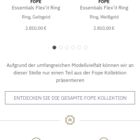
FOPE
FOPE
Essentials Flex'it Ring
Essentials Flex'it Ring
FOPE Essentials Flex'it Ring, Ref: 55902AX_XX_G_XGX_0XS,
FOPE Essentials Flex'it Rin
Ring, Gelbgold
Ring, Weißgold
2.810,00 €
2.810,00 €
Aufgrund der umfangreichen Modellvielfalt können wir an
dieser Stelle nur einen Teil aus der Fope Kollektion
präsentieren
ENTDECKEN SIE DIE GESAMTE FOPE KOLLEKTION