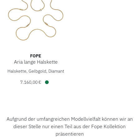
FOPE
Aria lange Halskette
FOPE Aria lange Halskette, Ref: 89203CX_BB_G_GGG_090, P
Halskette, Gelbgold, Diamant
7.160,00 €
Verfügbar
Aufgrund der umfangreichen Modellvielfalt können wir an
dieser Stelle nur einen Teil aus der Fope Kollektion
präsentieren