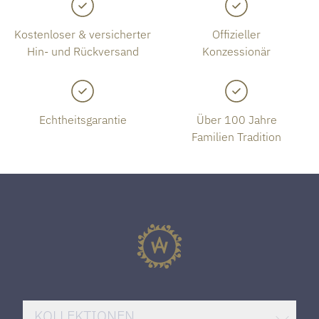
Kostenloser & versicherter
Offizieller
Hin- und Rückversand
Konzessionär
Echtheitsgarantie
Über 100 Jahre
Familien Tradition
KOLLEKTIONEN