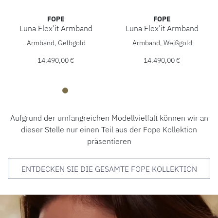
FOPE
FOPE
Luna Flex'it Armband
Luna Flex'it Armband
FOPE Luna Flex'it Armband, Ref: 52007BX_XX_G_XXX_0XS, 
FOPE Luna Flex'it Armband,
Armband, Gelbgold
Armband, Weißgold
14.490,00 €
14.490,00 €
Aufgrund der umfangreichen Modellvielfalt können wir an
dieser Stelle nur einen Teil aus der Fope Kollektion
präsentieren
ENTDECKEN SIE DIE GESAMTE FOPE KOLLEKTION