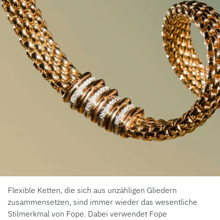
UHREN
SCHMUCK
LUXURY DEALS
HOCHZEIT
ACCESSOIRES
ÜBER UNS
Flexible Ketten, die sich aus unzähligen Gliedern
zusammensetzen, sind immer wieder das wesentliche
Stilmerkmal von Fope. Dabei verwendet Fope