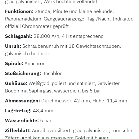
grau galvanisiert, Werk hochfein vollendet
Funktionen:
Stunde, Minute und kleine Sekunde,
Panoramadatum, Gangdaueranzeige, Tag-/Nacht-Indikator,
offiziell Chronometer geprüft
Schlagzahl:
28.800 A/h, 4 Hz entsprechend
Unruh:
Schraubenunruh mit 18 Gewichtsschrauben,
galvanisch rhodiniert
Spirale:
Anachron
Stoßsicherung:
Incabloc
Gehäuse:
Weißgold, poliert und satiniert, Gravierter
Boden mit Saphirglas, wasserdicht bis 5 bar
Abmessungen:
Durchmesser: 42 mm, Höhe: 11,4 mm
Lug-to-Lug:
48,4 mm
Wasserdichte:
5 bar
Zifferblatt:
Anreibeversilbert, grau galvanisiert, römische
Ziffern-Appliken aus massivem Gold mit blauer