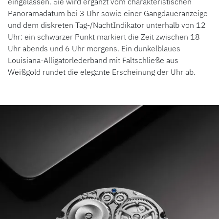
eingelassen. Sie wird ergänzt vom charakteristischen
Panoramadatum bei 3 Uhr sowie einer Gangdaueranzeige
und dem diskreten Tag-/NachtIndikator unterhalb von 12
Uhr: ein schwarzer Punkt markiert die Zeit zwischen 18
Uhr abends und 6 Uhr morgens. Ein dunkelblaues
Louisiana-Alligatorlederband mit Faltschließe aus
Weißgold rundet die elegante Erscheinung der Uhr ab.