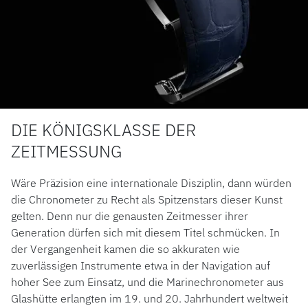
LUXURY DEALS
HOCHZEIT
ACCESSOIRES
ÜBER UNS
DIE KÖNIGSKLASSE DER
ZEITMESSUNG
Wäre Präzision eine internationale Disziplin, dann würden
die Chronometer zu Recht als Spitzenstars dieser Kunst
gelten. Denn nur die genausten Zeitmesser ihrer
Generation dürfen sich mit diesem Titel schmücken. In
der Vergangenheit kamen die so akkuraten wie
zuverlässigen Instrumente etwa in der Navigation auf
hoher See zum Einsatz, und die Marinechronometer aus
Glashütte erlangten im 19. und 20. Jahrhundert weltweit