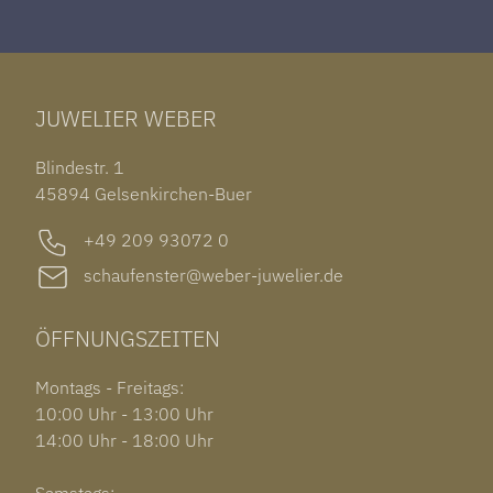
ROLEX DATEJUST 41
HALSSCHMUCK
JAEGER-LECOULTRE REVERSO
TAG HEUER CARRERA
ARMSCHMUCK
IWC PORTUGIESER
TUDOR BLACK BAY 58
RINGE
CHOPARD ALPINE EAGLE
JUWELIER WEBER
ROLEX SUBMARINER DATE
OHRSCHMUCK
TISSOT PRX POWERMATIC 80
OUT OF COLLECTION
Blindestr. 1
GARMIN VENU 3S
45894 Gelsenkirchen-Buer
+49 209 93072 0
schaufenster@weber-juwelier.de
ÖFFNUNGSZEITEN
Montags - Freitags:
10:00 Uhr - 13:00 Uhr
14:00 Uhr - 18:00 Uhr