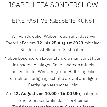
ISABELLEFA SONDERSHOW
EINE FAST VERGESSENE KUNST
ROLEX
Wir von Juwelier Weber freuen uns, dass wir
IsabelleFa vom
12. bis 25 August 2023
mit einer
ROLEX CERTIFIED PRE-OWNED
Sonderausstellung zu Gast haben.
UHREN
Neben besonderen Exponaten, die man sonst kaum
in unseren Auslagen findet, werden mittels
SCHMUCK
ausgestellter Werkzeuge und Halbzeuge die
LUXURY DEALS
einzelnen Fertigungsschritte der aufwändigen
Fertigung veranschaulicht.
HOCHZEIT
Am
12. August von 10.00 - 16.00 Uhr
, haben wir
ACCESSOIRES
eine Repräsentantin des Pforzheimer
Traditionsunternehmens zu Gast, die jedem