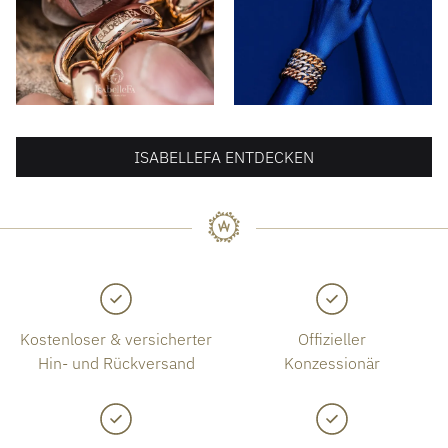
ISABELLEFA ENTDECKEN
Kostenloser & versicherter
Offizieller
Hin- und Rückversand
Konzessionär