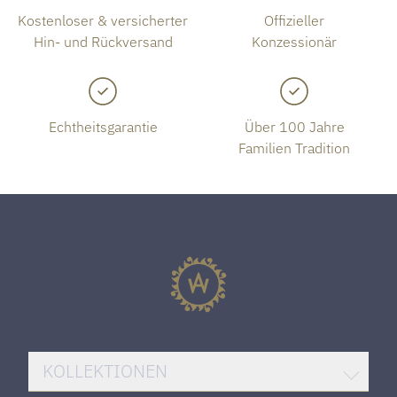
Kostenloser & versicherter
Offizieller
Hin- und Rückversand
Konzessionär
Echtheitsgarantie
Über 100 Jahre
Familien Tradition
KOLLEKTIONEN