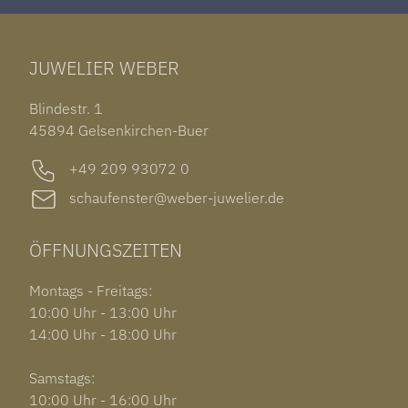
TAG HEUER CARRERA
ARMSCHMUCK
IWC PORTUGIESER
TUDOR BLACK BAY 58
RINGE
CHOPARD ALPINE EAGLE
JUWELIER WEBER
ROLEX SUBMARINER DATE
OHRSCHMUCK
TISSOT PRX POWERMATIC 80
OUT OF COLLECTION
Blindestr. 1
GARMIN VENU 3S
45894 Gelsenkirchen-Buer
+49 209 93072 0
schaufenster@weber-juwelier.de
ÖFFNUNGSZEITEN
Montags - Freitags:
10:00 Uhr - 13:00 Uhr
14:00 Uhr - 18:00 Uhr
Samstags:
10:00 Uhr - 16:00 Uhr