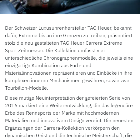
ROLEX
ROLEX CERTIFIED PRE-OWNED
Der Schweizer Luxusuhrenhersteller TAG Heuer, bekannt
dafür, Extreme bis an ihre Grenzen zu treiben, präsentiert
UHREN
stolz die neu gestalteten TAG Heuer Carrera Extreme
Sport Zeitmesser. Die Kollektion umfasst vier
SCHMUCK
unterschiedliche Chronographenmodelle, die jeweils eine
einzigartige Kombination aus Farb- und
LUXURY DEALS
Materialinnovationen repräsentieren und Einblicke in ihre
komplexen inneren Mechanismen gewähren, sowie zwei
HOCHZEIT
Tourbillon-Modelle.
Diese mutige Neuinterpretation der gefeierten Serie von
ACCESSOIRES
2016 markiert eine Weiterentwicklung, die das legendäre
Erbe des Rennsports der Marke mit hochmodernen
ÜBER UNS
Materialien und innovativem Design vereint. Die neuesten
Ergänzungen der Carrera-Kollektion verkörpern den
dynamischen Geist und die technische Meisterschaft, die