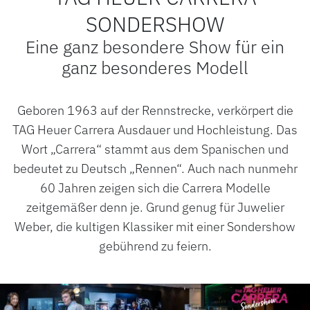
SONDERSHOW
Eine ganz besondere Show für ein
ganz besonderes Modell
ROLEX
Geboren 1963 auf der Rennstrecke, verkörpert die
TAG Heuer Carrera Ausdauer und Hochleistung. Das
ROLEX CERTIFIED PRE-OWNED
Wort „Carrera“ stammt aus dem Spanischen und
UHREN
bedeutet zu Deutsch „Rennen“. Auch nach nunmehr
60 Jahren zeigen sich die Carrera Modelle
SCHMUCK
zeitgemäßer denn je. Grund genug für Juwelier
Weber, die kultigen Klassiker mit einer Sondershow
LUXURY DEALS
gebührend zu feiern.
HOCHZEIT
ACCESSOIRES