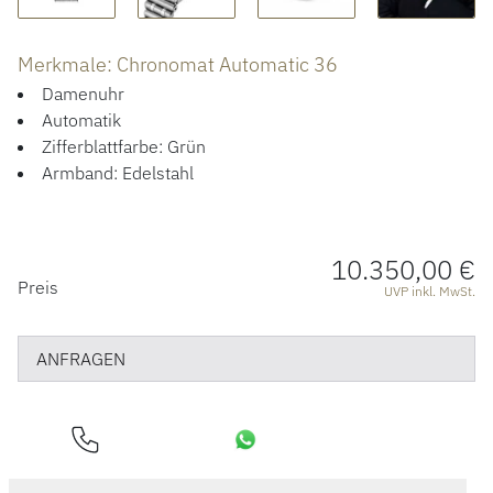
HOCHZEIT
Merkmale: Chronomat Automatic 36
ACCESSOIRES
Damenuhr
ÜBER UNS
Automatik
Zifferblattfarbe: Grün
Armband: Edelstahl
10.350,00 €
PREISINFORMATIONEN
Preis
UVP inkl. MwSt.
ANFRAGEN