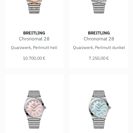
BREITLING
BREITLING
Chronomat 28
Chronomat 28
Breitling Chronomat 28, Ref: U72310531A1U1, Preis: 10.7
Breitling Chronomat 28, Ref
Quarzwerk, Perlmutt hell
Quarzwerk, Perlmutt dunkel
10.700,00 €
7.250,00 €