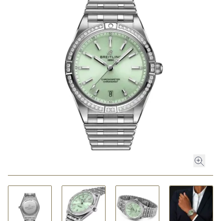
ROLEX
ROLEX CERTIFIED PRE-OWNED
UHREN
SCHMUCK
LUXURY DEALS