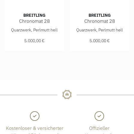
BREITLING
BREITLING
Chronomat 28
Chronomat 28
Breitling Chronomat 28, Ref: A72310101K1A1, Preis: 5.00
Breitling Chronomat 28, Ref
Quarzwerk, Perlmutt hell
Quarzwerk, Perlmutt hell
5.000,00 €
5.000,00 €
Kostenloser & versicherter
Offizieller