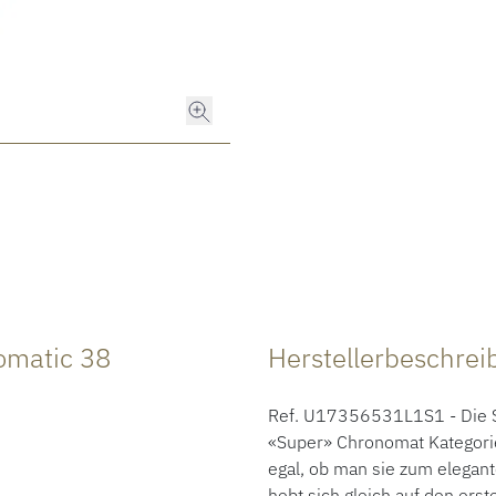
omatic 38
Herstellerbeschre
Ref. U17356531L1S1 - Die S
«Super» Chronomat Kategorie 
egal, ob man sie zum elegant
hebt sich gleich auf den erst