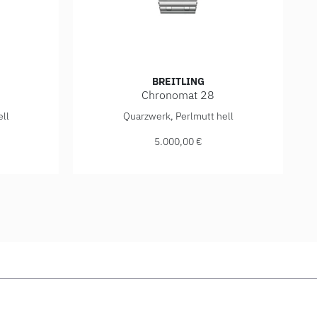
BREITLING
Chronomat 28
ef: A72310101K1A1, Preis: 5.000,00 €
Breitling Chronomat 28, Ref: A72310101C1A1
ll
Quarzwerk, Perlmutt hell
5.000,00 €