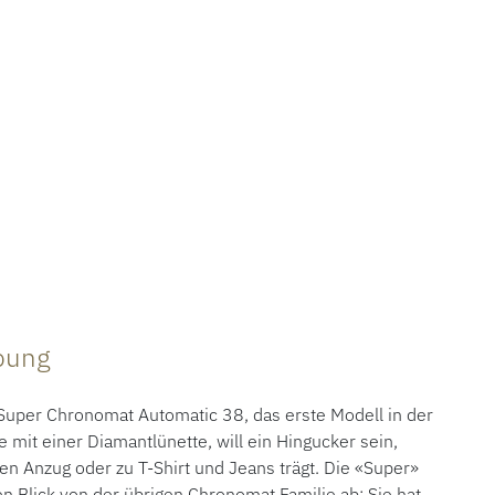
ibung
uper Chronomat Automatic 38, das erste Modell in der
mit einer Diamantlünette, will ein Hingucker sein,
en Anzug oder zu T-Shirt und Jeans trägt. Die «Super»
en Blick von der übrigen Chronomat Familie ab: Sie hat