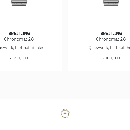
BREITLING
BREITLING
Chronomat 28
Chronomat 28
: 10.700,00 €
g Chronomat 28, Ref: A72310531G1A1, Preis: 7.250,00 €
Breitling Chronomat 28, R
rzwerk, Perlmutt dunkel
Quarzwerk, Perlmutt he
7.250,00 €
5.000,00 €