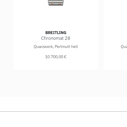
BREITLING
Chronomat 28
Breitling Chronomat 28, Ref: U72310531A1U1, Preis
Breitlin
Quarzwerk, Perlmutt hell
Qua
10.700,00 €