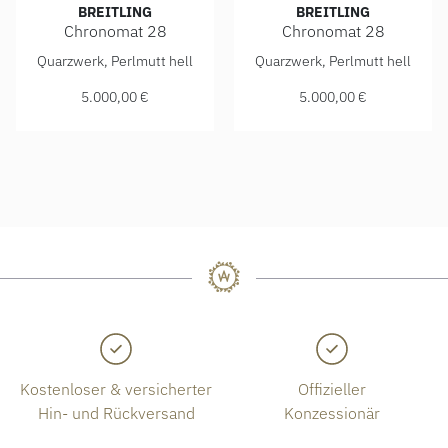
BREITLING
BREITLING
Chronomat 28
Chronomat 28
Breitling Chronomat 28, Ref: A72310101K1A1, Preis: 5.00
Breitling Chronomat 28, Ref
Quarzwerk, Perlmutt hell
Quarzwerk, Perlmutt hell
5.000,00 €
5.000,00 €
Kostenloser & versicherter
Offizieller
Hin- und Rückversand
Konzessionär