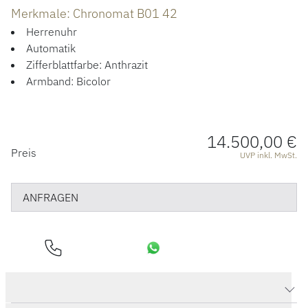
HOCHZEIT
Merkmale: Chronomat B01 42
Herrenuhr
ACCESSOIRES
Automatik
Zifferblattfarbe: Anthrazit
ÜBER UNS
Armband: Bicolor
14.500,00 €
PREISINFORMATIONEN
Preis
UVP inkl. MwSt.
ANFRAGEN
Produktdaten Chronomat B01 42