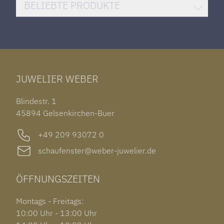
DAMENUHREN
HUBLOT BIG BANG
BELIEBTE PRODUKTE
HERRENUHREN
SANTOS DE CARTIER
ROLEX DATEJUST 41
HALSSCHMUCK
JAEGER-LECOULTRE REVERSO
TAG HEUER CARRERA
ARMSCHMUCK
IWC PORTUGIESER
TUDOR BLACK BAY 58
RINGE
CHOPARD ALPINE EAGLE
JUWELIER WEBER
ROLEX SUBMARINER DATE
OHRSCHMUCK
TISSOT PRX POWERMATIC 80
OUT OF COLLECTION
Blindestr. 1
GARMIN VENU 3S
45894 Gelsenkirchen-Buer
+49 209 93072 0
schaufenster@weber-juwelier.de
ÖFFNUNGSZEITEN
Montags - Freitags:
10:00 Uhr - 13:00 Uhr