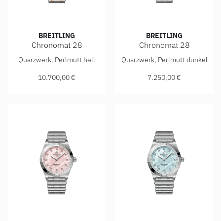
BREITLING
BREITLING
Chronomat 28
Chronomat 28
Breitling Chronomat 28, Ref: U72310531A1U1, Preis: 10.7
Breitling Chronomat 28, Ref
Quarzwerk, Perlmutt hell
Quarzwerk, Perlmutt dunkel
10.700,00 €
7.250,00 €