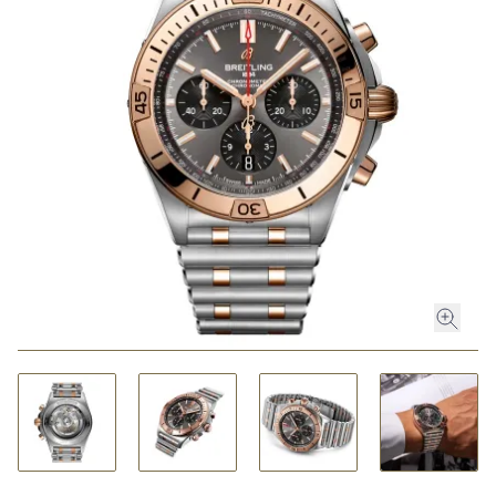
ROLEX
ROLEX CERTIFIED PRE-OWNED
UHREN
SCHMUCK
LUXURY DEALS