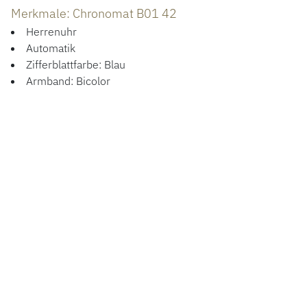
Merkmale: Chronomat B01 42
Herrenuhr
Automatik
Zifferblattfarbe: Blau
Armband: Bicolor
14.500,00 €
PREISINFORMATIONEN
Preis
UVP inkl. MwSt.
ANFRAGEN
Produktdaten Chronomat B01 42