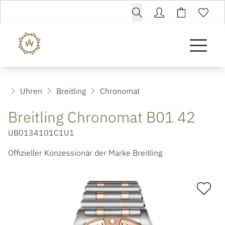
Uhren
Breitling
Chronomat
Breitling Chronomat B01 42
ROLEX
UB0134101C1U1
ROLEX CERTIFIED PRE-OWNED
Offizieller Konzessionär der Marke Breitling
UHREN
SCHMUCK
LUXURY DEALS