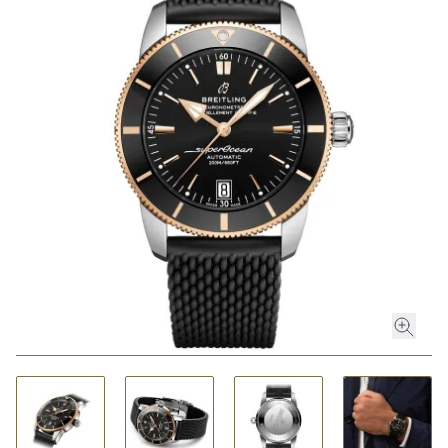
ROLEX
ROLEX CERTIFIED PRE-OWNED
UHREN
SCHMUCK
LUXURY DEALS