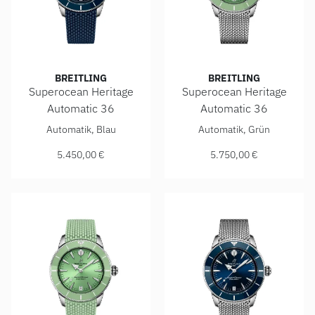
BREITLING
BREITLING
Superocean Heritage
Superocean Heritage
Automatic 36
Automatic 36
Breitling Superocean Heritage Automatic 36, Ref: A103901
Breitling Superocean Herita
Automatik, Blau
Automatik, Grün
5.450,00 €
5.750,00 €