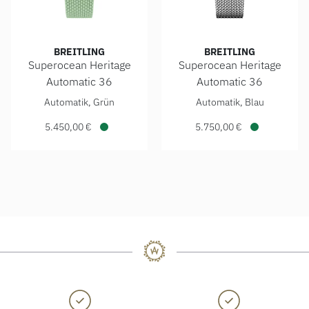
BREITLING
BREITLING
Superocean Heritage
Superocean Heritage
Automatic 36
Automatic 36
Breitling Superocean Heritage Automatic 36, Ref: A1039036
Breitling Superocean Herita
Automatik, Grün
Automatik, Blau
5.450,00 €
5.750,00 €
Verfügbar
Verfügbar