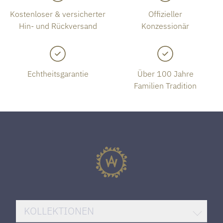
Kostenloser & versicherter
Offizieller
Hin- und Rückversand
Konzessionär
Echtheitsgarantie
Über 100 Jahre
Familien Tradition
KOLLEKTIONEN