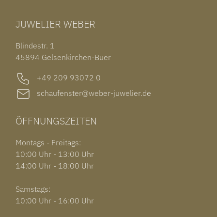
TUDOR BLACK BAY 58
RINGE
CHOPARD ALPINE EAGLE
JUWELIER WEBER
ROLEX SUBMARINER DATE
OHRSCHMUCK
TISSOT PRX POWERMATIC 80
OUT OF COLLECTION
Blindestr. 1
GARMIN VENU 3S
45894 Gelsenkirchen-Buer
+49 209 93072 0
schaufenster@weber-juwelier.de
ÖFFNUNGSZEITEN
Montags - Freitags:
10:00 Uhr - 13:00 Uhr
14:00 Uhr - 18:00 Uhr
Samstags:
10:00 Uhr - 16:00 Uhr