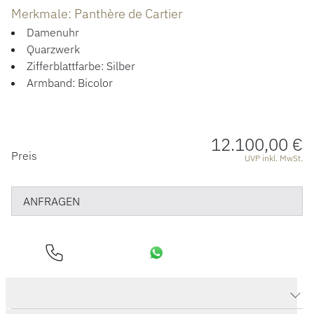
ÜBER UNS
Merkmale: Panthère de Cartier
Damenuhr
Quarzwerk
Zifferblattfarbe: Silber
Armband: Bicolor
12.100,00 €
PREISINFORMATIONEN
Preis
UVP inkl. MwSt.
ANFRAGEN
Produktdaten Panthère de Cartier