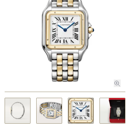
ROLEX
ROLEX CERTIFIED PRE-OWNED
UHREN
SCHMUCK
LUXURY DEALS
HOCHZEIT
ACCESSOIRES