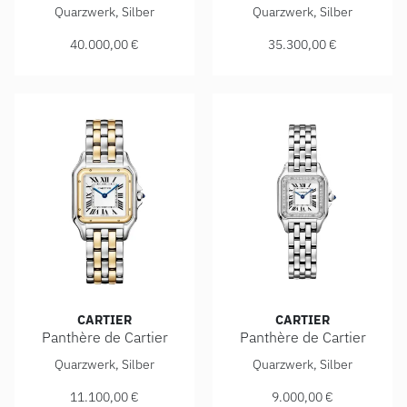
Cartier Panthère de Cartier, Ref: WJPN0041, Preis: 40.000,
Cartier Panthère de Cartier,
Quarzwerk, Silber
Quarzwerk, Silber
40.000,00 €
35.300,00 €
CARTIER
CARTIER
Panthère de Cartier
Panthère de Cartier
Cartier Panthère de Cartier, Ref: W2PN0014, Preis: 11.100
Cartier Panthère de Cartier,
Quarzwerk, Silber
Quarzwerk, Silber
11.100,00 €
9.000,00 €