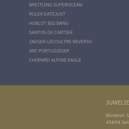
BREITLING SUPEROCEAN
ROLEX DATEJUST
HUBLOT BIG BANG
SANTOS DE CARTIER
JAEGER-LECOULTRE REVERSO
IWC PORTUGIESER
CHOPARD ALPINE EAGLE
JUWELI
Blindestr. 
45894 Gel