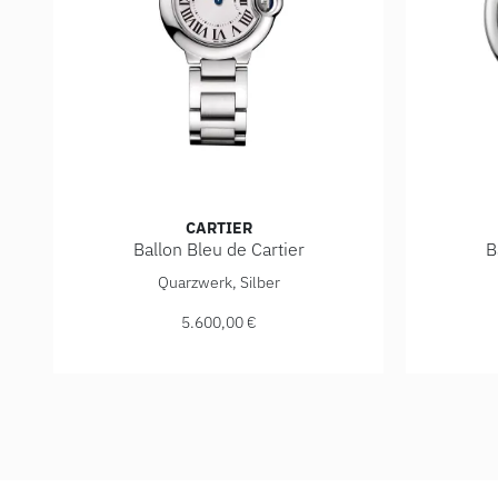
CARTIER
Ballon Bleu de Cartier
B
Cartier Ballon Bleu de Cartier, Ref: WSBB0073, Preis:
Cartier B
Quarzwerk, Silber
5.600,00 €