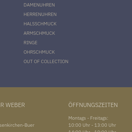
DAMENUHREN
HERRENUHREN
HALSSCHMUCK
ARMSCHMUCK
RINGE
OHRSCHMUCK
OUT OF COLLECTION
ER WEBER
ÖFFNUNGSZEITEN
1
Montags - Freitags:
senkirchen-Buer
10:00 Uhr - 13:00 Uhr
14:00 Uhr - 18:00 Uhr