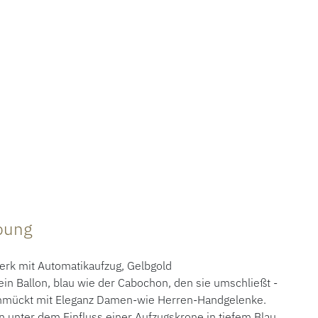
ibung
k mit Automatikaufzug, Gelbgold
in Ballon, blau wie der Cabochon, den sie umschließt -
schmückt mit Eleganz Damen-wie Herren-Handgelenke.
 unter dem Einfluss einer Aufzugskrone in tiefem Blau