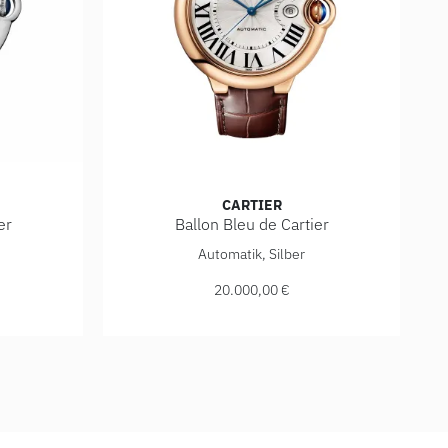
CARTIER
er
Ballon Bleu de Cartier
ier, Ref: WSBB0049, Preis: 8.300,00 €
Cartier Ballon Bleu de Cartier, Ref: WGBB0030
Automatik, Silber
20.000,00 €