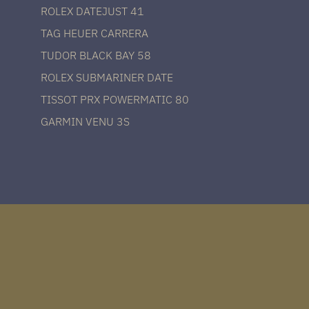
ROLEX DATEJUST 41
TAG HEUER CARRERA
TUDOR BLACK BAY 58
ROLEX SUBMARINER DATE
TISSOT PRX POWERMATIC 80
GARMIN VENU 3S