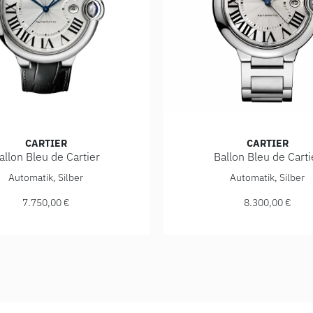
CARTIER
CARTIER
allon Bleu de Cartier
Ballon Bleu de Carti
 5.600,00 €
allon Bleu de Cartier, Ref: WSBB0026, Preis: 7.750,00 €
Cartier Ballon Bleu de Cart
Automatik, Silber
Automatik, Silber
7.750,00 €
8.300,00 €