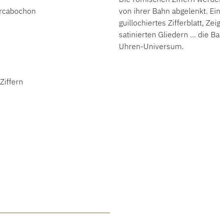
ircabochon
von ihrer Bahn abgelenkt. E
guillochiertes Zifferblatt, Z
satinierten Gliedern ... die B
Uhren-Universum.
Ziffern