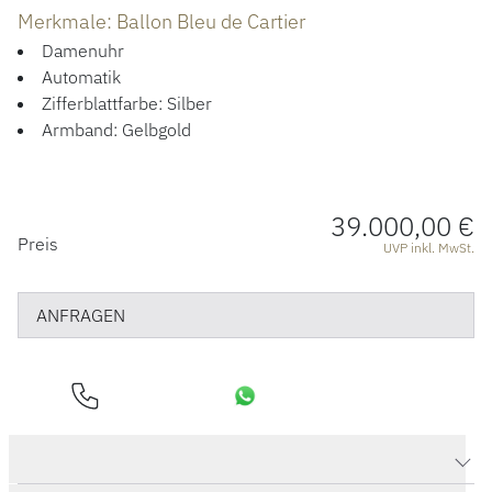
ÜBER UNS
Merkmale: Ballon Bleu de Cartier
Damenuhr
Automatik
Zifferblattfarbe: Silber
Armband: Gelbgold
39.000,00 €
PREISINFORMATIONEN
Preis
UVP inkl. MwSt.
ANFRAGEN
Produktdaten Ballon Bleu de Cartier