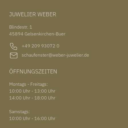
TUDOR BLACK BAY 58
RINGE
CHOPARD ALPINE EAGLE
JUWELIER WEBER
ROLEX SUBMARINER DATE
OHRSCHMUCK
TISSOT PRX POWERMATIC 80
OUT OF COLLECTION
Blindestr. 1
GARMIN VENU 3S
45894 Gelsenkirchen-Buer
+49 209 93072 0
schaufenster@weber-juwelier.de
ÖFFNUNGSZEITEN
Montags - Freitags:
10:00 Uhr - 13:00 Uhr
14:00 Uhr - 18:00 Uhr
Samstags:
10:00 Uhr - 16:00 Uhr