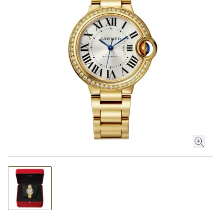
ROLEX
ROLEX CERTIFIED PRE-OWNED
UHREN
SCHMUCK
LUXURY DEALS
HOCHZEIT
ACCESSOIRES