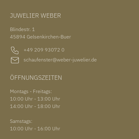
TUDOR BLACK BAY 58
RINGE
CHOPARD ALPINE EAGLE
JUWELIER WEBER
ROLEX SUBMARINER DATE
OHRSCHMUCK
TISSOT PRX POWERMATIC 80
OUT OF COLLECTION
Blindestr. 1
GARMIN VENU 3S
45894 Gelsenkirchen-Buer
+49 209 93072 0
schaufenster@weber-juwelier.de
ÖFFNUNGSZEITEN
Montags - Freitags:
10:00 Uhr - 13:00 Uhr
14:00 Uhr - 18:00 Uhr
Samstags:
10:00 Uhr - 16:00 Uhr