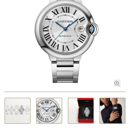
ROLEX
ROLEX CERTIFIED PRE-OWNED
UHREN
SCHMUCK
LUXURY DEALS
HOCHZEIT
ACCESSOIRES