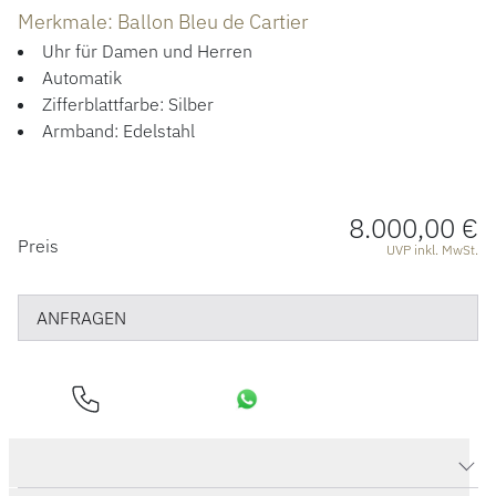
ÜBER UNS
Merkmale: Ballon Bleu de Cartier
Uhr für Damen und Herren
Automatik
Zifferblattfarbe: Silber
Armband: Edelstahl
8.000,00 €
PREISINFORMATIONEN
Preis
UVP inkl. MwSt.
ANFRAGEN
Produktdaten Ballon Bleu de Cartier