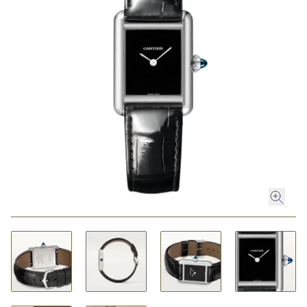
ROLEX
ROLEX CERTIFIED PRE-OWNED
UHREN
SCHMUCK
LUXURY DEALS
HOCHZEIT
ACCESSOIRES