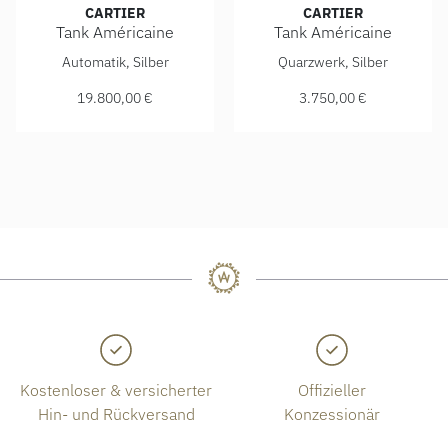
CARTIER
CARTIER
Tank Américaine
Tank Américaine
Cartier Tank Américaine, Ref: WGTA0300, Preis: 19.800,00
Cartier Tank Américaine, Ref
Automatik, Silber
Quarzwerk, Silber
19.800,00 €
3.750,00 €
Kostenloser & versicherter
Offizieller
Hin- und Rückversand
Konzessionär