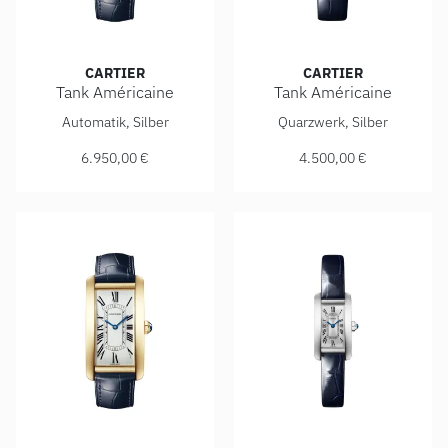
CARTIER
CARTIER
Tank Américaine
Tank Américaine
Cartier Tank Américaine, Ref: WSTA0083, Preis: 6.950,00 €
Cartier Tank Américaine, Ref
Automatik, Silber
Quarzwerk, Silber
6.950,00 €
4.500,00 €