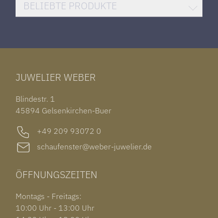
DAMENUHREN
HUBLOT BIG BANG
BELIEBTE PRODUKTE
HERRENUHREN
SANTOS DE CARTIER
ROLEX DATEJUST 41
HALSSCHMUCK
JAEGER-LECOULTRE REVERSO
TAG HEUER CARRERA
ARMSCHMUCK
IWC PORTUGIESER
TUDOR BLACK BAY 58
RINGE
CHOPARD ALPINE EAGLE
JUWELIER WEBER
ROLEX SUBMARINER DATE
OHRSCHMUCK
TISSOT PRX POWERMATIC 80
OUT OF COLLECTION
Blindestr. 1
GARMIN VENU 3S
45894 Gelsenkirchen-Buer
+49 209 93072 0
schaufenster@weber-juwelier.de
ÖFFNUNGSZEITEN
Montags - Freitags:
10:00 Uhr - 13:00 Uhr