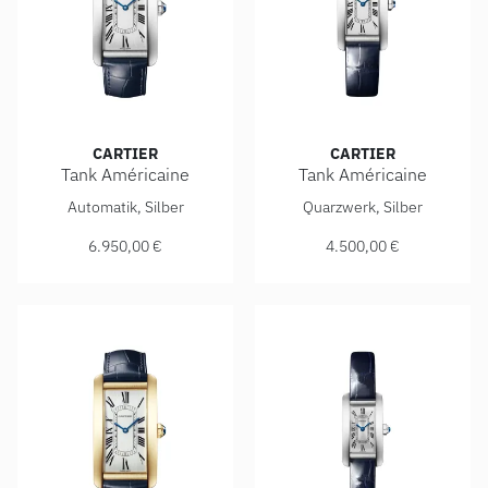
CARTIER
CARTIER
Tank Américaine
Tank Américaine
Cartier Tank Américaine, Ref: WSTA0083, Preis: 6.950,00 €
Cartier Tank Américaine, Ref
Automatik, Silber
Quarzwerk, Silber
6.950,00 €
4.500,00 €