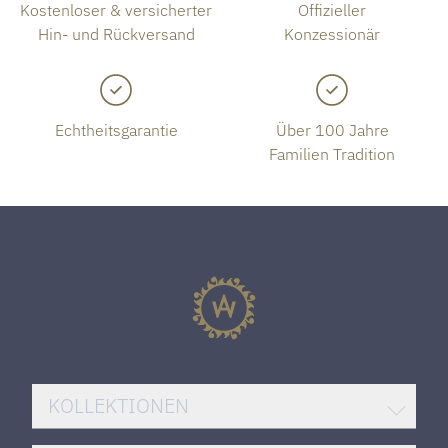
Kostenloser & versicherter
Offizieller
Hin- und Rückversand
Konzessionär
Echtheitsgarantie
Über 100 Jahre
Familien Tradition
KOLLEKTIONEN