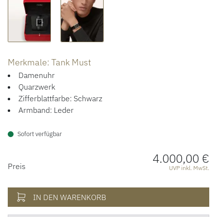
ÜBER UNS
Merkmale: Tank Must
Damenuhr
Quarzwerk
Zifferblattfarbe: Schwarz
Armband: Leder
Sofort verfügbar
4.000,00 €
PREISINFORMATIONEN
Preis
UVP inkl. MwSt.
IN DEN WARENKORB