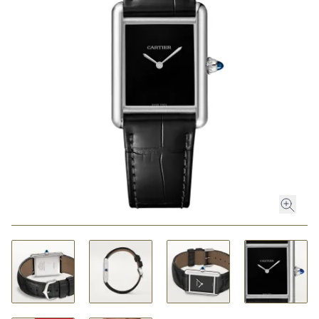
ROLEX
ROLEX CERTIFIED PRE-OWNED
UHREN
SCHMUCK
LUXURY DEALS
HOCHZEIT
ACCESSOIRES