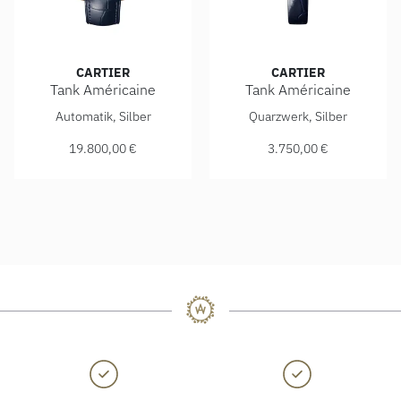
CARTIER
CARTIER
Tank Américaine
Tank Américaine
Cartier Tank Américaine, Ref: WGTA0300, Preis: 19.800,00
Cartier Tank Américaine, Ref
Automatik, Silber
Quarzwerk, Silber
19.800,00 €
3.750,00 €