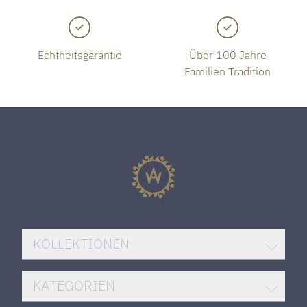
Echtheitsgarantie
Über 100 Jahre
Familien Tradition
KOLLEKTIONEN
BREITLING SUPEROCEAN
KATEGORIEN
ROLEX DATEJUST