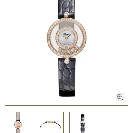
ROLEX
ROLEX CERTIFIED PRE-OWNED
UHREN
SCHMUCK
LUXURY DEALS
HOCHZEIT
ACCESSOIRES