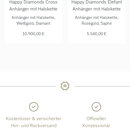
Happy Diamonds Cross
Happy Diamonds Elefant
Anhänger mit Halskette
Anhänger mit Halskette
Chopard Happy Diamonds Cross Anhänger mit Halskette, Re
Chopard Happy Diamonds Elef
Anhänger mit Halskette,
Anhänger mit Halskette,
Weißgold, Diamant
Roségold, Saphir
10.900,00 €
5.540,00 €
Kostenloser & versicherter
Offizieller
Hin- und Rückversand
Konzessionär