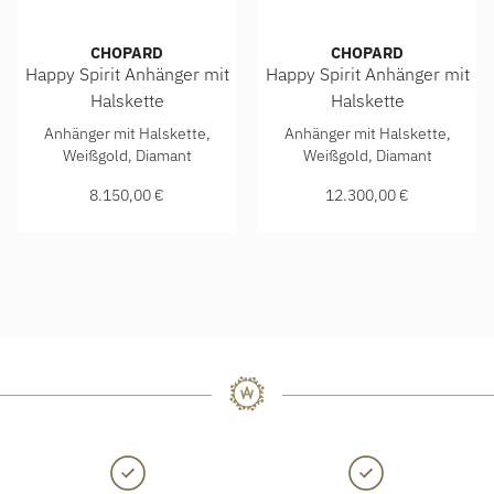
CHOPARD
CHOPARD
Happy Spirit Anhänger mit
Happy Spirit Anhänger mit
Halskette
Halskette
Chopard Happy Spirit Anhänger mit Halskette, Ref: 798232-
Chopard Happy Spirit Anhäng
Anhänger mit Halskette,
Anhänger mit Halskette,
Weißgold, Diamant
Weißgold, Diamant
8.150,00 €
12.300,00 €