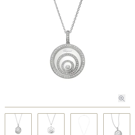
ROLEX
ROLEX CERTIFIED PRE-OWNED
UHREN
SCHMUCK
LUXURY DEALS
HOCHZEIT
ACCESSOIRES