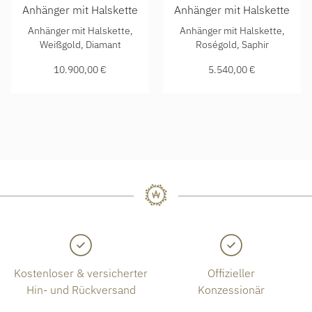
Anhänger mit Halskette
Anhänger mit Halskette
Chopard Happy Diamonds Cross Anhänger mit Halskette, Re
Chopard Happy Diamonds Elef
Anhänger mit Halskette,
Anhänger mit Halskette,
Weißgold, Diamant
Roségold, Saphir
10.900,00 €
5.540,00 €
Kostenloser & versicherter
Offizieller
Hin- und Rückversand
Konzessionär