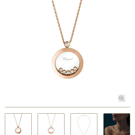
ROLEX
ROLEX CERTIFIED PRE-OWNED
UHREN
SCHMUCK
LUXURY DEALS
HOCHZEIT
ACCESSOIRES