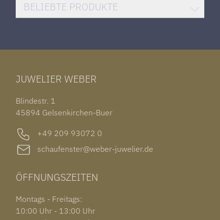
DAMENUHREN
HUBLOT BIG BANG
BELIEBTE PRODUKTE
HERRENUHREN
SANTOS DE CARTIER
ROLEX DATEJUST 41
HALSSCHMUCK
JAEGER-LECOULTRE REVERSO
TAG HEUER CARRERA
ARMSCHMUCK
IWC PORTUGIESER
TUDOR BLACK BAY 58
RINGE
CHOPARD ALPINE EAGLE
JUWELIER WEBER
ROLEX SUBMARINER DATE
OHRSCHMUCK
TISSOT PRX POWERMATIC 80
OUT OF COLLECTION
Blindestr. 1
GARMIN VENU 3S
45894 Gelsenkirchen-Buer
+49 209 93072 0
schaufenster@weber-juwelier.de
ÖFFNUNGSZEITEN
Montags - Freitags:
10:00 Uhr - 13:00 Uhr