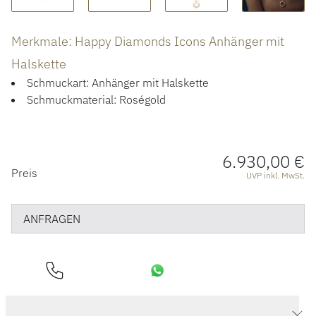
ÜBER UNS
Merkmale: Happy Diamonds Icons Anhänger mit
Halskette
Schmuckart: Anhänger mit Halskette
Schmuckmaterial: Roségold
6.930,00 €
PREISINFORMATIONEN
Preis
UVP inkl. MwSt.
ANFRAGEN
Produktdaten Happy Diamonds Icons Anhänger mit Halskette