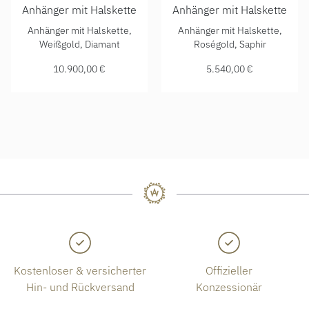
Anhänger mit Halskette
Anhänger mit Halskette
Chopard Happy Diamonds Cross Anhänger mit Halskette, Re
Chopard Happy Diamonds Elef
Anhänger mit Halskette,
Anhänger mit Halskette,
Weißgold, Diamant
Roségold, Saphir
10.900,00 €
5.540,00 €
Kostenloser & versicherter
Offizieller
Hin- und Rückversand
Konzessionär