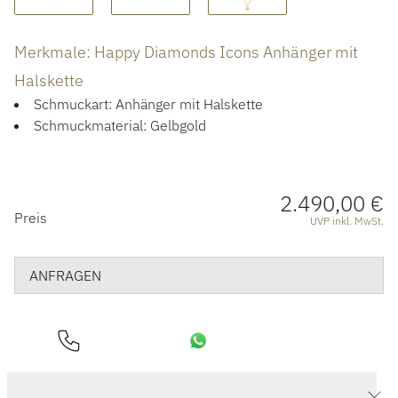
ÜBER UNS
Merkmale: Happy Diamonds Icons Anhänger mit
Halskette
Schmuckart: Anhänger mit Halskette
Schmuckmaterial: Gelbgold
2.490,00 €
PREISINFORMATIONEN
Preis
UVP inkl. MwSt.
ANFRAGEN
Produktdaten Happy Diamonds Icons Anhänger mit Halskette