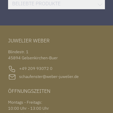
DAMENUHREN
HUBLOT BIG BANG
BELIEBTE PRODUKTE
HERRENUHREN
SANTOS DE CARTIER
ROLEX DATEJUST 41
HALSSCHMUCK
JAEGER-LECOULTRE REVERSO
TAG HEUER CARRERA
ARMSCHMUCK
IWC PORTUGIESER
TUDOR BLACK BAY 58
RINGE
CHOPARD ALPINE EAGLE
JUWELIER WEBER
ROLEX SUBMARINER DATE
OHRSCHMUCK
TISSOT PRX POWERMATIC 80
OUT OF COLLECTION
Blindestr. 1
GARMIN VENU 3S
45894 Gelsenkirchen-Buer
+49 209 93072 0
schaufenster@weber-juwelier.de
ÖFFNUNGSZEITEN
Montags - Freitags:
10:00 Uhr - 13:00 Uhr