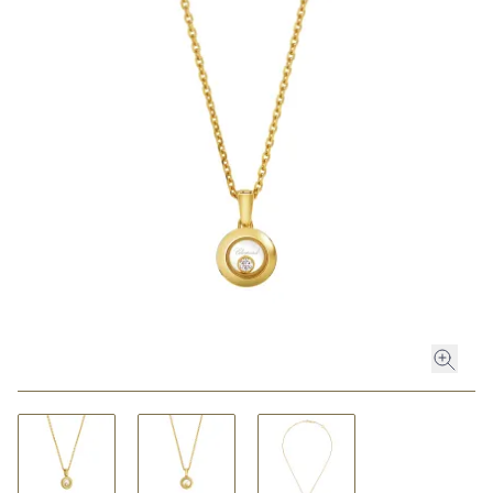
ROLEX
ROLEX CERTIFIED PRE-OWNED
UHREN
SCHMUCK
LUXURY DEALS
HOCHZEIT
ACCESSOIRES