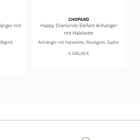
CHOPARD
änger mit
Happy Diamonds Elefant Anhänger
mit Halskette
001, Preis: 7.200,00 €
oss Anhänger mit Halskette, Ref: 79A410-1001, Preis: 10.90
Chopard Happy Diamonds Elefant Anhänger mit
ißgold,
Anhänger mit Halskette, Roségold, Saphir
5.540,00 €