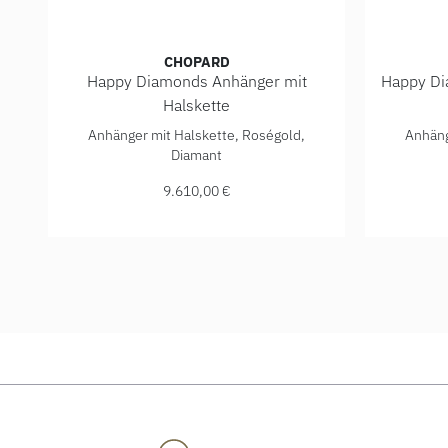
CHOPARD
Happy Diamonds Anhänger mit
Happy Di
Halskette
Chopard Happy Diamonds Anhänger mit Halskette, Re
Chopard 
Anhänger mit Halskette, Roségold,
Anhäng
Diamant
9.610,00 €