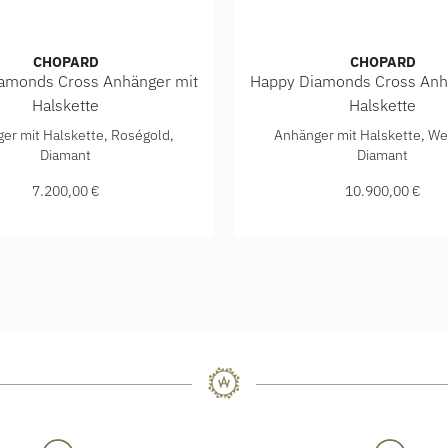
CHOPARD
CHOPARD
amonds Cross Anhänger mit
Happy Diamonds Cross Anh
Halskette
Halskette
f: 799450-5201, Preis: 9.610,00 €
Happy Diamonds Cross Anhänger mit Halskette, Ref: 79A409-5
Chopard Happy Diamonds Cr
er mit Halskette, Roségold,
Anhänger mit Halskette, We
Diamant
Diamant
7.200,00 €
10.900,00 €