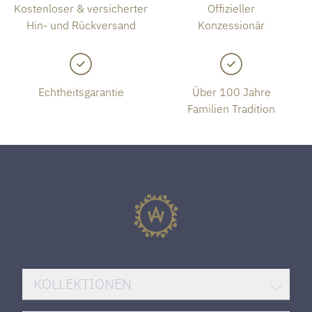
Kostenloser & versicherter
Offizieller
Hin- und Rückversand
Konzessionär
Echtheitsgarantie
Über 100 Jahre
Familien Tradition
KOLLEKTIONEN