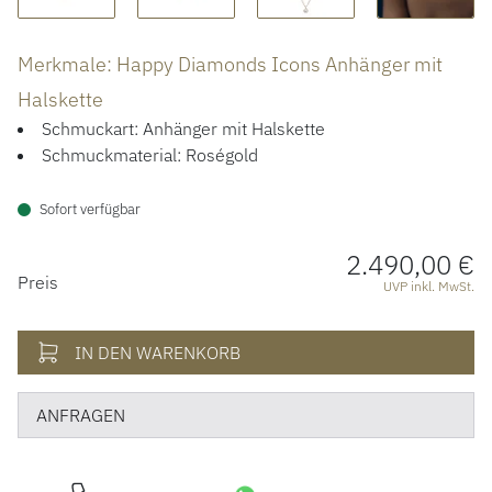
ÜBER UNS
Merkmale: Happy Diamonds Icons Anhänger mit
Halskette
Schmuckart: Anhänger mit Halskette
Schmuckmaterial: Roségold
Sofort verfügbar
2.490,00 €
PREISINFORMATIONEN
Preis
UVP inkl. MwSt.
IN DEN WARENKORB
ANFRAGEN