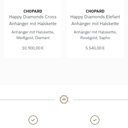
CHOPARD
CHOPARD
Happy Diamonds Cross
Happy Diamonds Elefant
Anhänger mit Halskette
Anhänger mit Halskette
Chopard Happy Diamonds Cross Anhänger mit Halskette, Re
Chopard Happy Diamonds Elef
Anhänger mit Halskette,
Anhänger mit Halskette,
Weißgold, Diamant
Roségold, Saphir
10.900,00 €
5.540,00 €