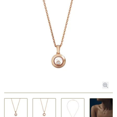
ROLEX
ROLEX CERTIFIED PRE-OWNED
UHREN
SCHMUCK
LUXURY DEALS
HOCHZEIT
ACCESSOIRES