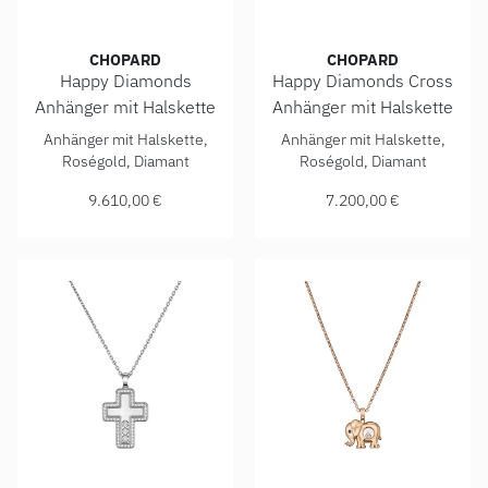
CHOPARD
CHOPARD
Happy Diamonds
Happy Diamonds Cross
Anhänger mit Halskette
Anhänger mit Halskette
Chopard Happy Diamonds Anhänger mit Halskette, Ref: 799
Chopard Happy Diamonds Cros
Anhänger mit Halskette,
Anhänger mit Halskette,
Roségold, Diamant
Roségold, Diamant
9.610,00 €
7.200,00 €