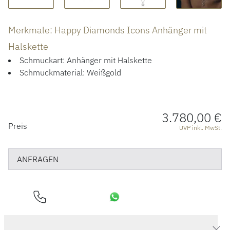
ÜBER UNS
Merkmale: Happy Diamonds Icons Anhänger mit
Halskette
Schmuckart: Anhänger mit Halskette
Schmuckmaterial: Weißgold
3.780,00 €
PREISINFORMATIONEN
Preis
UVP inkl. MwSt.
ANFRAGEN
Produktdaten Happy Diamonds Icons Anhänger mit Halskette