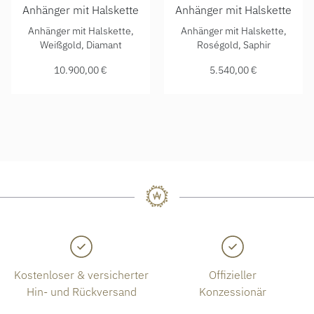
Anhänger mit Halskette
Anhänger mit Halskette
Chopard Happy Diamonds Cross Anhänger mit Halskette, Re
Chopard Happy Diamonds Elef
Anhänger mit Halskette,
Anhänger mit Halskette,
Weißgold, Diamant
Roségold, Saphir
10.900,00 €
5.540,00 €
Kostenloser & versicherter
Offizieller
Hin- und Rückversand
Konzessionär