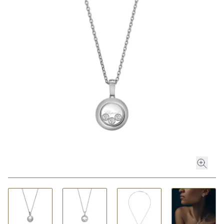
ROLEX
ROLEX CERTIFIED PRE-OWNED
UHREN
SCHMUCK
LUXURY DEALS
HOCHZEIT
ACCESSOIRES