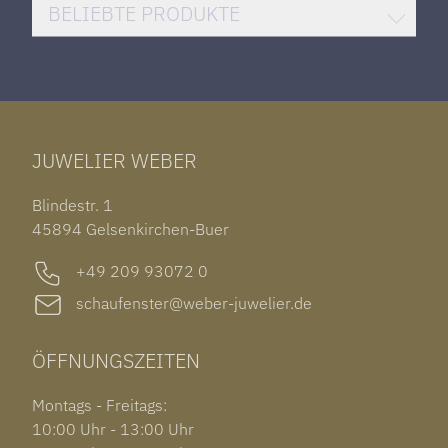
DAMENUHREN
HUBLOT BIG BANG
BELIEBTE PRODUKTE
HERRENUHREN
SANTOS DE CARTIER
ROLEX DATEJUST 41
HALSSCHMUCK
JAEGER-LECOULTRE REVERSO
TAG HEUER CARRERA
ARMSCHMUCK
IWC PORTUGIESER
TUDOR BLACK BAY 58
RINGE
CHOPARD ALPINE EAGLE
JUWELIER WEBER
ROLEX SUBMARINER DATE
OHRSCHMUCK
TISSOT PRX POWERMATIC 80
OUT OF COLLECTION
Blindestr. 1
GARMIN VENU 3S
45894 Gelsenkirchen-Buer
+49 209 93072 0
schaufenster@weber-juwelier.de
ÖFFNUNGSZEITEN
Montags - Freitags:
10:00 Uhr - 13:00 Uhr