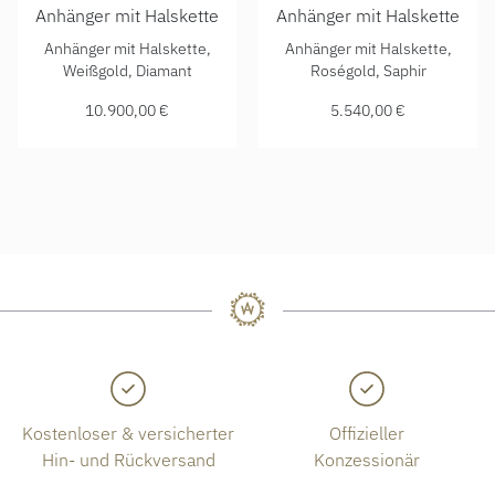
Anhänger mit Halskette
Anhänger mit Halskette
Chopard Happy Diamonds Cross Anhänger mit Halskette, Re
Chopard Happy Diamonds Elef
Anhänger mit Halskette,
Anhänger mit Halskette,
Weißgold, Diamant
Roségold, Saphir
10.900,00 €
5.540,00 €
Kostenloser & versicherter
Offizieller
Hin- und Rückversand
Konzessionär