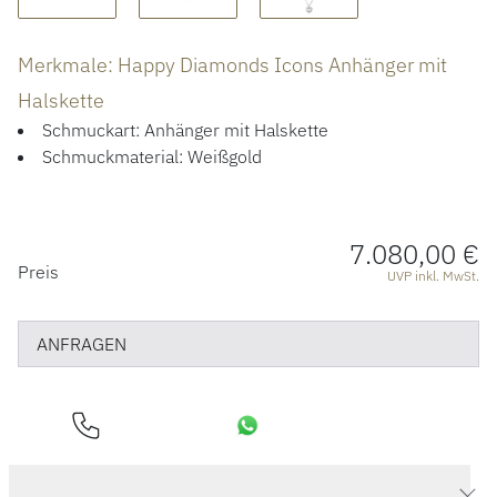
ÜBER UNS
Merkmale: Happy Diamonds Icons Anhänger mit
Halskette
Schmuckart: Anhänger mit Halskette
Schmuckmaterial: Weißgold
7.080,00 €
PREISINFORMATIONEN
Preis
UVP inkl. MwSt.
ANFRAGEN
Produktdaten Happy Diamonds Icons Anhänger mit Halskette