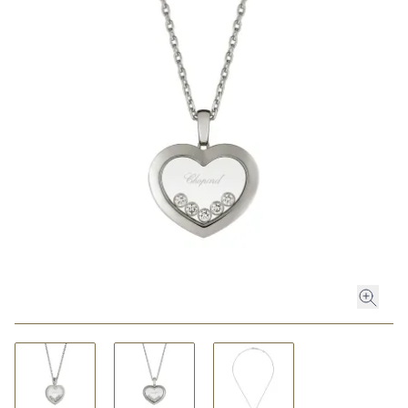
ROLEX
ROLEX CERTIFIED PRE-OWNED
UHREN
SCHMUCK
LUXURY DEALS
HOCHZEIT
ACCESSOIRES