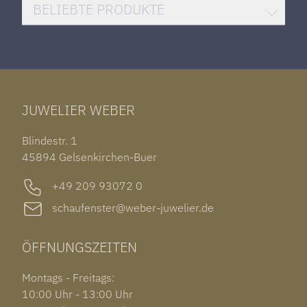
DAMENUHREN
HUBLOT BIG BANG
BELIEBTE PRODUKTE
HERRENUHREN
SANTOS DE CARTIER
ROLEX DATEJUST 41
HALSSCHMUCK
JAEGER-LECOULTRE REVERSO
TAG HEUER CARRERA
ARMSCHMUCK
IWC PORTUGIESER
TUDOR BLACK BAY 58
RINGE
CHOPARD ALPINE EAGLE
JUWELIER WEBER
ROLEX SUBMARINER DATE
OHRSCHMUCK
TISSOT PRX POWERMATIC 80
OUT OF COLLECTION
Blindestr. 1
GARMIN VENU 3S
45894 Gelsenkirchen-Buer
+49 209 93072 0
schaufenster@weber-juwelier.de
ÖFFNUNGSZEITEN
Montags - Freitags:
10:00 Uhr - 13:00 Uhr