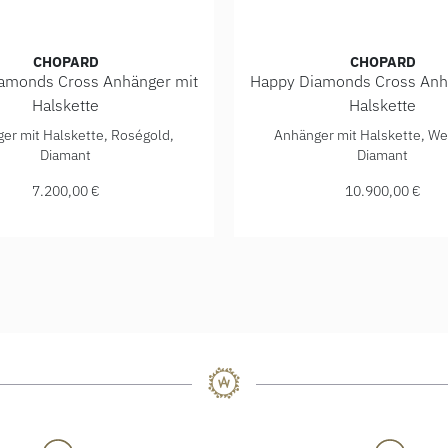
CHOPARD
CHOPARD
amonds Cross Anhänger mit
Happy Diamonds Cross Anh
Halskette
Halskette
f: 799450-5201, Preis: 9.610,00 €
Happy Diamonds Cross Anhänger mit Halskette, Ref: 79A409-5
Chopard Happy Diamonds Cr
er mit Halskette, Roségold,
Anhänger mit Halskette, We
Diamant
Diamant
7.200,00 €
10.900,00 €