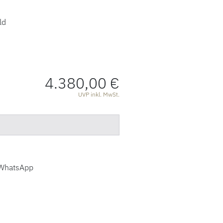
ld
4.380,00 €
ATIONEN
UVP inkl. MwSt.
WhatsApp