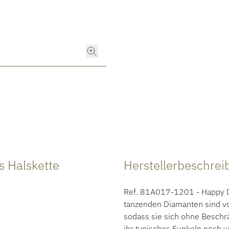
 Halskette
Herstellerbeschre
Ref. 81A017-1201 - Happy Di
tanzenden Diamanten sind vo
sodass sie sich ohne Besch
ihr typisches Funkeln noch v