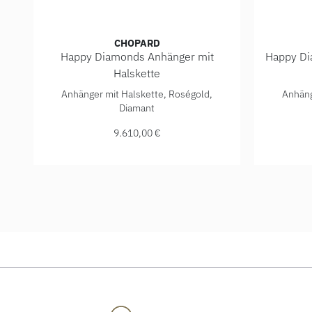
CHOPARD
Happy Diamonds Anhänger mit
Happy Di
Halskette
Chopard Happy Diamonds Anhänger mit Halskette, Re
Chopard 
Anhänger mit Halskette, Roségold,
Anhäng
Diamant
9.610,00 €