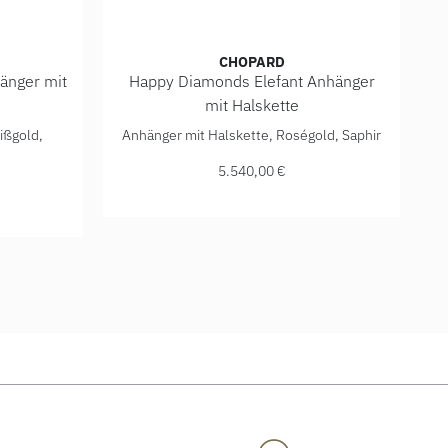
CHOPARD
änger mit
Happy Diamonds Elefant Anhänger
mit Halskette
001, Preis: 7.200,00 €
oss Anhänger mit Halskette, Ref: 79A410-1001, Preis: 10.90
Chopard Happy Diamonds Elefant Anhänger mit
ißgold,
Anhänger mit Halskette, Roségold, Saphir
5.540,00 €