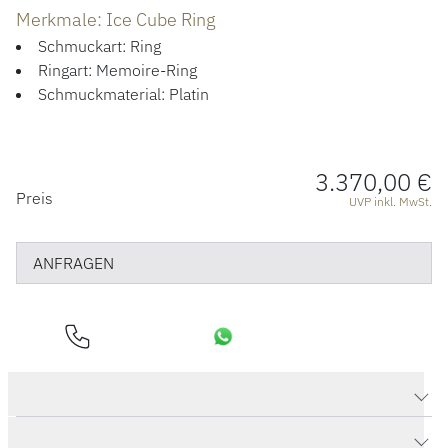
ÜBER UNS
Merkmale: Ice Cube Ring
Schmuckart: Ring
Ringart: Memoire-Ring
Schmuckmaterial: Platin
3.370,00 €
PREISINFORMATIONEN
Preis
UVP inkl. MwSt.
ANFRAGEN
Produktdaten Ice Cube Ring
Herstellerbeschreibung