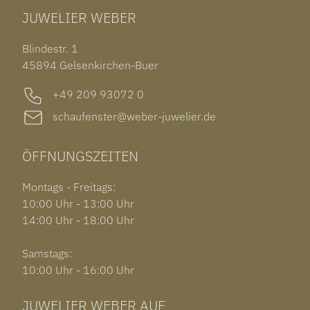
CHOPARD ALPINE EAGLE
JUWELIER WEBER
ROLEX SUBMARINER DATE
OHRSCHMUCK
TISSOT PRX POWERMATIC 80
OUT OF COLLECTION
Blindestr. 1
GARMIN VENU 3S
45894 Gelsenkirchen-Buer
+49 209 93072 0
schaufenster@weber-juwelier.de
ÖFFNUNGSZEITEN
Montags - Freitags:
10:00 Uhr - 13:00 Uhr
14:00 Uhr - 18:00 Uhr
Samstags:
10:00 Uhr - 16:00 Uhr
JUWELIER WEBER AUF