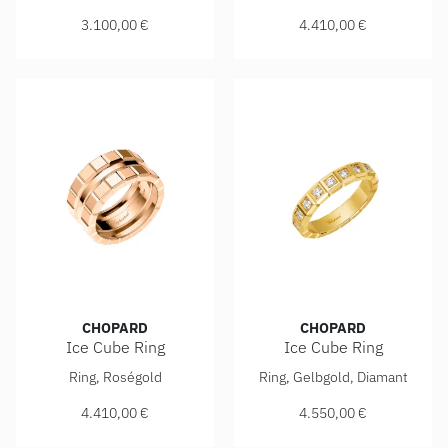
3.100,00 €
4.410,00 €
CHOPARD
CHOPARD
Ice Cube Ring
Ice Cube Ring
Chopard Ice Cube Ring, Ref: 827004-5010, Preis: 4.410,00
Chopard Ice Cube Ring, Ref:
Ring, Roségold
Ring, Gelbgold, Diamant
4.410,00 €
4.550,00 €