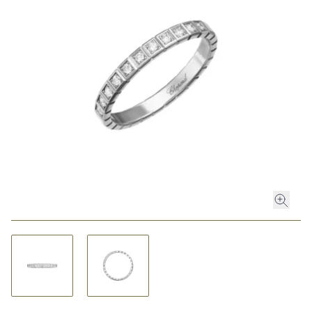
ROLEX
ROLEX CERTIFIED PRE-OWNED
UHREN
SCHMUCK
LUXURY DEALS
HOCHZEIT
ACCESSOIRES