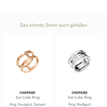
Das könnte Ihnen auch gefallen
CHOPARD
CHOPARD
Ice Cube Ring
Ice Cube Ring
Chopard Ice Cube Ring, Ref: 827006-5010, Preis: 3.100,00
Chopard Ice Cube Ring, Ref:
Ring, Roségold, Diamant
Ring, Weißgold