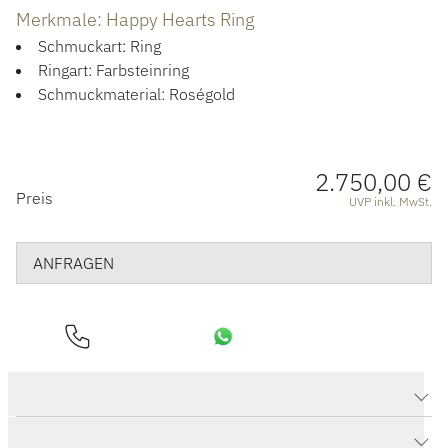
ÜBER UNS
Merkmale: Happy Hearts Ring
Schmuckart: Ring
Ringart: Farbsteinring
Schmuckmaterial: Roségold
2.750,00 €
PREISINFORMATIONEN
Preis
UVP inkl. MwSt.
ANFRAGEN
Produktdaten Happy Hearts Ring
Herstellerbeschreibung