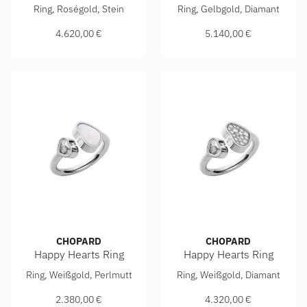
Chopard Happy Hearts Flowers Ring, Ref: 82A085-5800, Pr
Chopard Happy Hearts Golden
Ring, Roségold, Stein
Ring, Gelbgold, Diamant
4.620,00 €
5.140,00 €
CHOPARD
CHOPARD
Happy Hearts Ring
Happy Hearts Ring
Chopard Happy Hearts Ring, Ref: 829482-1300, Preis: 2.3
Chopard Happy Hearts Ring, 
Ring, Weißgold, Perlmutt
Ring, Weißgold, Diamant
2.380,00 €
4.320,00 €