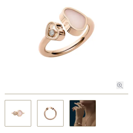
ROLEX
ROLEX CERTIFIED PRE-OWNED
UHREN
SCHMUCK
LUXURY DEALS
HOCHZEIT
ACCESSOIRES