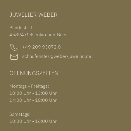
TUDOR BLACK BAY 58
RINGE
CHOPARD ALPINE EAGLE
JUWELIER WEBER
ROLEX SUBMARINER DATE
OHRSCHMUCK
TISSOT PRX POWERMATIC 80
OUT OF COLLECTION
Blindestr. 1
GARMIN VENU 3S
45894 Gelsenkirchen-Buer
+49 209 93072 0
schaufenster@weber-juwelier.de
ÖFFNUNGSZEITEN
Montags - Freitags:
10:00 Uhr - 13:00 Uhr
14:00 Uhr - 18:00 Uhr
Samstags:
10:00 Uhr - 16:00 Uhr