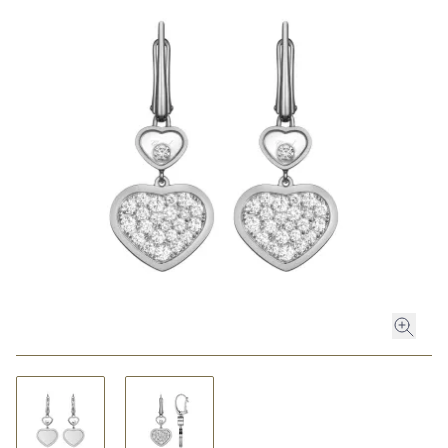
ROLEX
ROLEX CERTIFIED PRE-OWNED
UHREN
SCHMUCK
LUXURY DEALS
HOCHZEIT
ACCESSOIRES