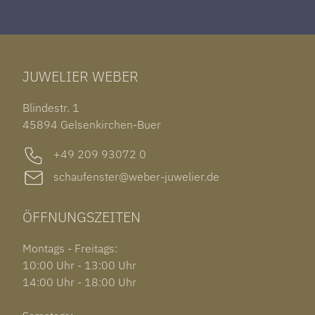
ROLEX DATEJUST 41
HALSSCHMUCK
JAEGER-LECOULTRE REVERSO
TAG HEUER CARRERA
ARMSCHMUCK
IWC PORTUGIESER
TUDOR BLACK BAY 58
RINGE
CHOPARD ALPINE EAGLE
JUWELIER WEBER
ROLEX SUBMARINER DATE
OHRSCHMUCK
TISSOT PRX POWERMATIC 80
OUT OF COLLECTION
Blindestr. 1
GARMIN VENU 3S
45894 Gelsenkirchen-Buer
+49 209 93072 0
schaufenster@weber-juwelier.de
ÖFFNUNGSZEITEN
Montags - Freitags:
10:00 Uhr - 13:00 Uhr
14:00 Uhr - 18:00 Uhr