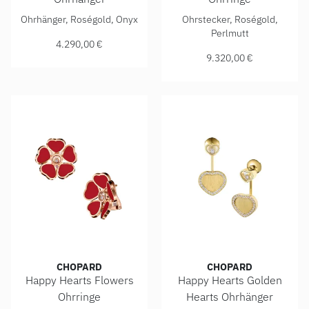
Chopard Happy Diamonds Ohrhänger, Ref: 837482-5210, Pr
Chopard Happy Hearts Flower
Ohrhänger, Roségold, Onyx
Ohrstecker, Roségold,
Perlmutt
4.290,00 €
9.320,00 €
CHOPARD
CHOPARD
Happy Hearts Flowers
Happy Hearts Golden
Ohrringe
Hearts Ohrhänger