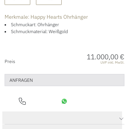
ÜBER UNS
Merkmale: Happy Hearts Ohrhänger
Schmuckart: Ohrhänger
Schmuckmaterial: Weißgold
11.000,00 €
PREISINFORMATIONEN
Preis
UVP inkl. MwSt.
ANFRAGEN
Produktdaten Happy Hearts Ohrhänger