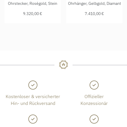
Chopard Happy Hearts Flowers Ohrringe, Ref: 84A085-5811
Chopard Happy Hearts Golden
Ohrstecker, Roségold, Stein
Ohrhänger, Gelbgold, Diamant
9.320,00 €
7.410,00 €
Kostenloser & versicherter
Offizieller
Hin- und Rückversand
Konzessionär