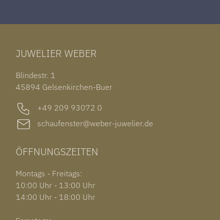
ROLEX DATEJUST 41
HALSSCHMUCK
JAEGER-LECOULTRE REVERSO
TAG HEUER CARRERA
ARMSCHMUCK
IWC PORTUGIESER
TUDOR BLACK BAY 58
RINGE
CHOPARD ALPINE EAGLE
JUWELIER WEBER
ROLEX SUBMARINER DATE
OHRSCHMUCK
TISSOT PRX POWERMATIC 80
OUT OF COLLECTION
Blindestr. 1
GARMIN VENU 3S
45894 Gelsenkirchen-Buer
+49 209 93072 0
schaufenster@weber-juwelier.de
ÖFFNUNGSZEITEN
Montags - Freitags:
10:00 Uhr - 13:00 Uhr
14:00 Uhr - 18:00 Uhr