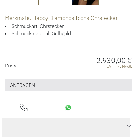
ÜBER UNS
Merkmale: Happy Diamonds Icons Ohrstecker
Schmuckart: Ohrstecker
Schmuckmaterial: Gelbgold
2.930,00 €
PREISINFORMATIONEN
Preis
UVP inkl. MwSt.
ANFRAGEN
Produktdaten Happy Diamonds Icons Ohrstecker