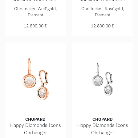
Chopard Happy Diamonds Icons Joaillerie Ohrstecker, Ref:
Chopard Happy Diamonds Icon
Ohrstecker, Weißgold,
Ohrstecker, Roségold,
Diamant
Diamant
12.800,00 €
12.800,00 €
CHOPARD
CHOPARD
Happy Diamonds Icons
Happy Diamonds Icons
Ohrhänger
Ohrhänger