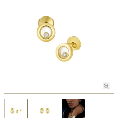
ROLEX
ROLEX CERTIFIED PRE-OWNED
UHREN
SCHMUCK
LUXURY DEALS
HOCHZEIT
ACCESSOIRES