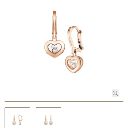
ROLEX
ROLEX CERTIFIED PRE-OWNED
UHREN
SCHMUCK
LUXURY DEALS
HOCHZEIT
ACCESSOIRES