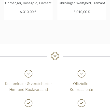
Chopard Happy Diamonds Icons Ohrhänger, Ref: 83A018-53
Chopard Happy Diamonds Ico
Ohrhänger, Roségold, Diamant
Ohrhänger, Weißgold, Diamant
6.010,00 €
6.010,00 €
Kostenloser & versicherter
Offizieller
Hin- und Rückversand
Konzessionär