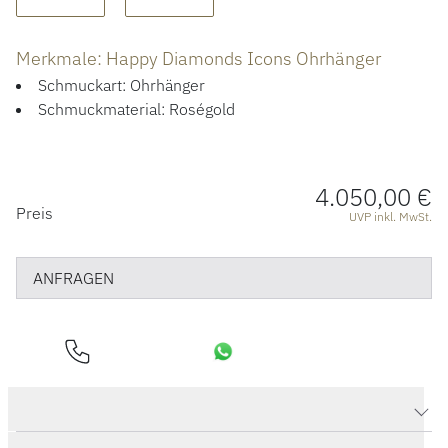
ÜBER UNS
Merkmale: Happy Diamonds Icons Ohrhänger
Schmuckart: Ohrhänger
Schmuckmaterial: Roségold
4.050,00 €
PREISINFORMATIONEN
Preis
UVP inkl. MwSt.
ANFRAGEN
Produktdaten Happy Diamonds Icons Ohrhänger