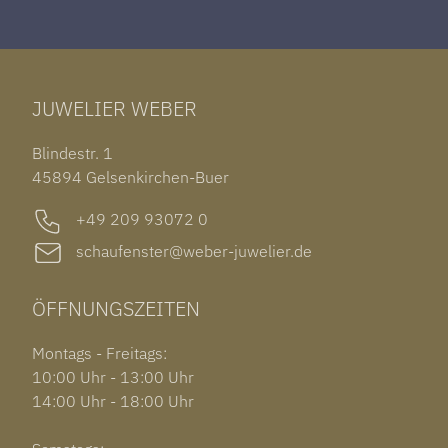
ROLEX DATEJUST 41
HALSSCHMUCK
JAEGER-LECOULTRE REVERSO
TAG HEUER CARRERA
ARMSCHMUCK
IWC PORTUGIESER
TUDOR BLACK BAY 58
RINGE
CHOPARD ALPINE EAGLE
JUWELIER WEBER
ROLEX SUBMARINER DATE
OHRSCHMUCK
TISSOT PRX POWERMATIC 80
OUT OF COLLECTION
Blindestr. 1
GARMIN VENU 3S
45894 Gelsenkirchen-Buer
+49 209 93072 0
schaufenster@weber-juwelier.de
ÖFFNUNGSZEITEN
Montags - Freitags:
10:00 Uhr - 13:00 Uhr
14:00 Uhr - 18:00 Uhr