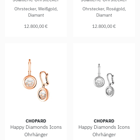
Chopard Happy Diamonds Icons Joaillerie Ohrstecker, Ref:
Chopard Happy Diamonds Icon
Ohrstecker, Weißgold,
Ohrstecker, Roségold,
Diamant
Diamant
12.800,00 €
12.800,00 €
CHOPARD
CHOPARD
Happy Diamonds Icons
Happy Diamonds Icons
Ohrhänger
Ohrhänger