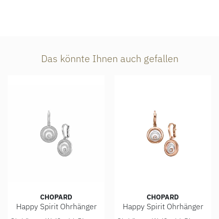
Das könnte Ihnen auch gefallen
CHOPARD
CHOPARD
Happy Spirit Ohrhänger
Happy Spirit Ohrhänger
Chopard Happy Spirit Ohrhänger, Ref: 838230-1001, Preis:
Chopard Happy Spirit Ohrhäng