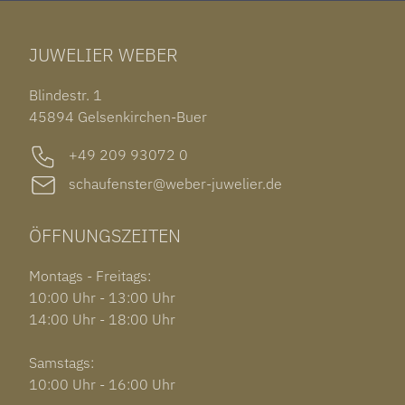
ARMSCHMUCK
IWC PORTUGIESER
TUDOR BLACK BAY 58
RINGE
CHOPARD ALPINE EAGLE
JUWELIER WEBER
ROLEX SUBMARINER DATE
OHRSCHMUCK
TISSOT PRX POWERMATIC 80
OUT OF COLLECTION
Blindestr. 1
GARMIN VENU 3S
45894 Gelsenkirchen-Buer
+49 209 93072 0
schaufenster@weber-juwelier.de
ÖFFNUNGSZEITEN
Montags - Freitags:
10:00 Uhr - 13:00 Uhr
14:00 Uhr - 18:00 Uhr
Samstags:
10:00 Uhr - 16:00 Uhr