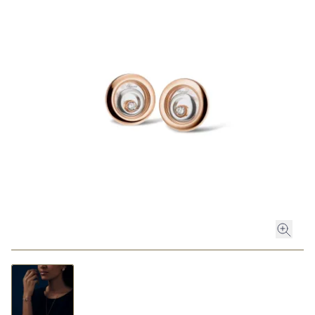
ROLEX
ROLEX CERTIFIED PRE-OWNED
UHREN
SCHMUCK
LUXURY DEALS
HOCHZEIT
ACCESSOIRES