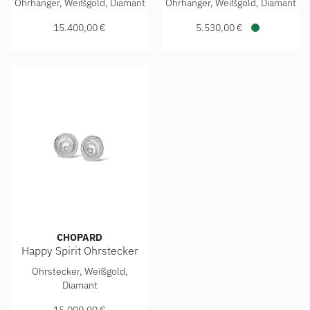
Ohrhänger, Weißgold, Diamant
Ohrhänger, Weißgold, Diamant
15.400,00 €
5.530,00 €
Verfügbar
CHOPARD
Happy Spirit Ohrstecker
Chopard Happy Spirit Ohrstecker, Ref: 848230-1001, Preis
Ohrstecker, Weißgold,
Diamant