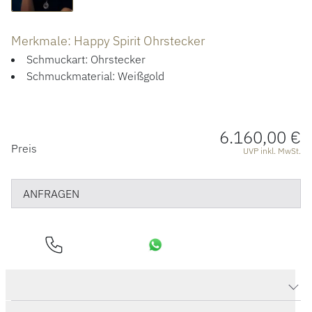
ÜBER UNS
Merkmale: Happy Spirit Ohrstecker
Schmuckart: Ohrstecker
Schmuckmaterial: Weißgold
6.160,00 €
PREISINFORMATIONEN
Preis
UVP inkl. MwSt.
ANFRAGEN
Produktdaten Happy Spirit Ohrstecker