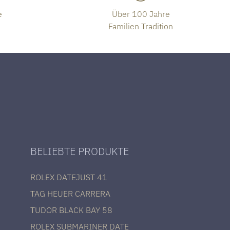
e
Über 100 Jahre
Familien Tradition
BELIEBTE PRODUKTE
ROLEX DATEJUST 41
TAG HEUER CARRERA
TUDOR BLACK BAY 58
ROLEX SUBMARINER DATE