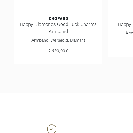
CHOPARD
Happy Diamonds Good Luck Charms
Happy 
Chopard 
Armband
Arm
Chopard Happy Diamonds Good Luck Charms Armband,
Armband, Weißgold, Diamant
2.990,00 €