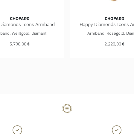
CHOPARD
CHOPARD
Diamonds Icons Armband
Happy Diamonds Icons 
Happy Diamonds Icons Armband, Ref: 85A611-1201, Preis: 5.
Chopard Happy Diamonds Ic
band, Weißgold, Diamant
Armband, Roségold, Dia
 Ref: 857862-1001, Preis: 2.990,00 €
5.790,00 €
2.220,00 €