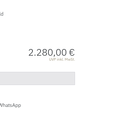
ld
2.280,00 €
ATIONEN
UVP inkl. MwSt.
WhatsApp