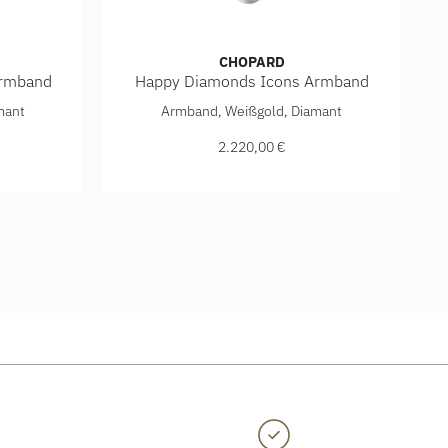
CHOPARD
Armband
Happy Diamonds Icons Armband
790,00 €
ons Armband, Ref: 85A017-5001, Preis: 2.220,00 €
Chopard Happy Diamonds Icons Armband, Ref
mant
Armband, Weißgold, Diamant
2.220,00 €