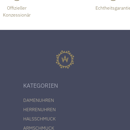
Offizieller
Echtheitsgaranti
Konzessionär
KATEGORIEN
DAMENUHREN
HERRENUHREN
HALSSCHMUCK
ARMSCHMUCK