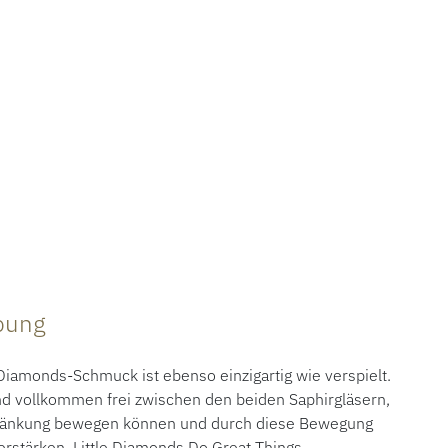
ibung
amonds-Schmuck ist ebenso einzigartig wie verspielt.
d vollkommen frei zwischen den beiden Saphirgläsern,
hränkung bewegen können und durch diese Bewegung
erstärken. Little Diamonds Do Great Things.