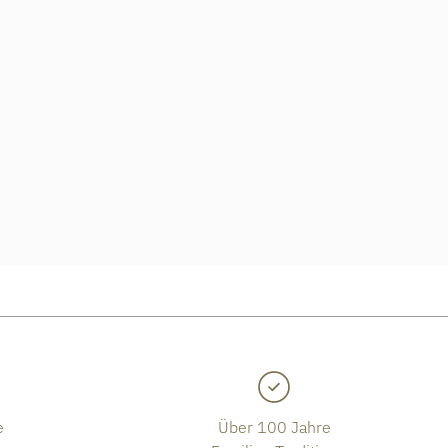
,00 €, Verfügbar
e
Über 100 Jahre