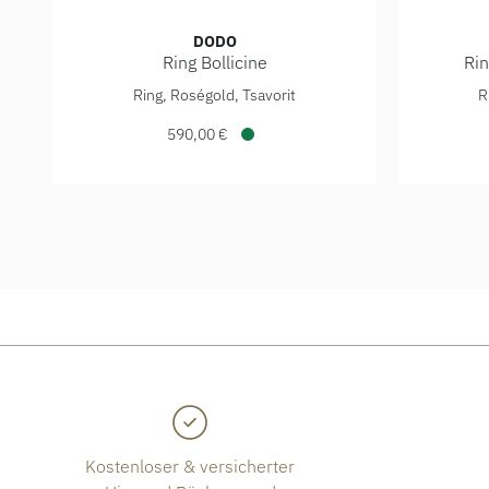
DODO
Ring Bollicine
Rin
DoDo Ring Bollicine, Ref: DAC3005-BOLLI-VA09R, Pre
DoDo Rin
Ring, Roségold, Tsavorit
R
590,00 €
Verfügbar
Kostenloser & versicherter