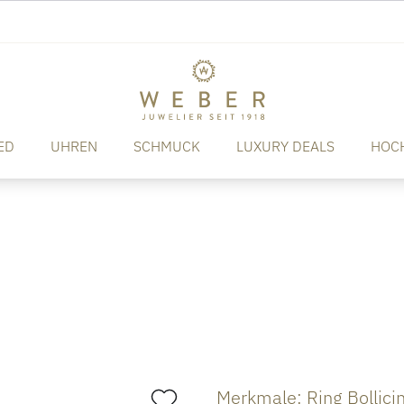
ED
UHREN
SCHMUCK
LUXURY DEALS
HOC
Merkmale: Ring Bollici