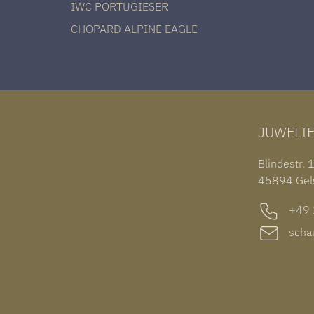
IWC PORTUGIESER
CHOPARD ALPINE EAGLE
JUWELI
Blindestr. 
45894 Gel
+49 2
schau