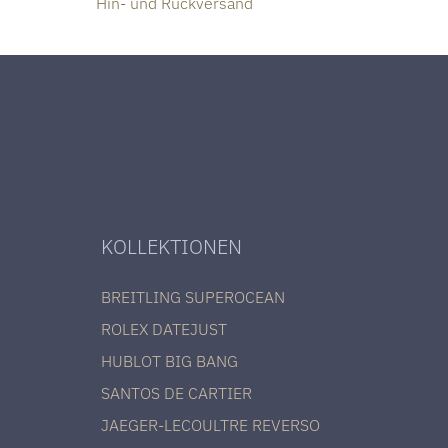
Hin- und Rückversand
KOLLEKTIONEN
BREITLING SUPEROCEAN
ROLEX DATEJUST
HUBLOT BIG BANG
SANTOS DE CARTIER
JAEGER-LECOULTRE REVERSO