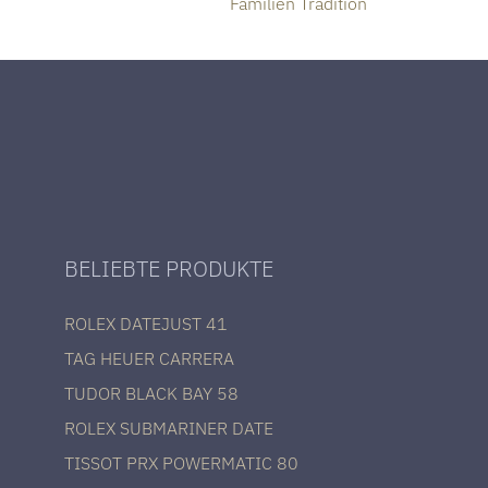
Familien Tradition
BELIEBTE PRODUKTE
ROLEX DATEJUST 41
TAG HEUER CARRERA
TUDOR BLACK BAY 58
ROLEX SUBMARINER DATE
TISSOT PRX POWERMATIC 80