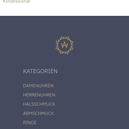
Konzessionär
KATEGORIEN
DAMENUHREN
HERRENUHREN
HALSSCHMUCK
ARMSCHMUCK
RINGE