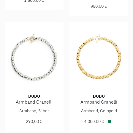
1.800,00 €
950,00 €
DODO
DODO
Armband Granelli
Armband Granelli
DoDo Armband Granelli, Ref: DBC6025-GRANE-0009A, Prei
DoDo Armband Granelli, Ref
Armband, Silber
Armband, Gelbgold
290,00 €
4.000,00 €
Verfügbar