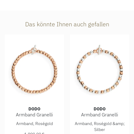
Das könnte Ihnen auch gefallen
DODO
DODO
Armband Granelli
Armband Granelli
DoDo Armband Granelli, Ref: DBC6013-GRANE-G9R9A, Prei
DoDo Armband Granelli, Ref
Armband, Roségold
Armband, Roségold &amp;
Silber