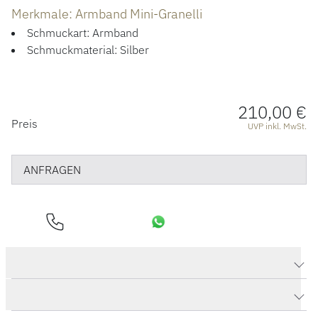
ÜBER UNS
Merkmale: Armband Mini-Granelli
Schmuckart: Armband
Schmuckmaterial: Silber
210,00 €
PREISINFORMATIONEN
Preis
UVP inkl. MwSt.
ANFRAGEN
Produktdaten Armband Mini-Granelli
Herstellerbeschreibung