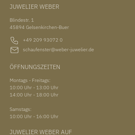
JUWELIER WEBER
ROLEX SUBMARINER DATE
OHRSCHMUCK
TISSOT PRX POWERMATIC 80
OUT OF COLLECTION
Blindestr. 1
GARMIN VENU 3S
45894 Gelsenkirchen-Buer
+49 209 93072 0
schaufenster@weber-juwelier.de
ÖFFNUNGSZEITEN
Montags - Freitags:
10:00 Uhr - 13:00 Uhr
14:00 Uhr - 18:00 Uhr
Samstags:
10:00 Uhr - 16:00 Uhr
JUWELIER WEBER AUF