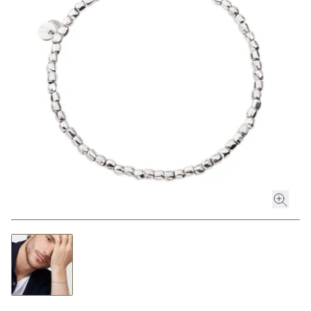
ROLEX
ROLEX CERTIFIED PRE-OWNED
UHREN
SCHMUCK
LUXURY DEALS
HOCHZEIT
ACCESSOIRES